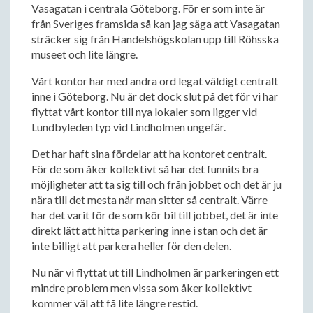
Vasagatan i centrala Göteborg. För er som inte är
från Sveriges framsida så kan jag säga att Vasagatan
sträcker sig från Handelshögskolan upp till Röhsska
museet och lite längre.
Vårt kontor har med andra ord legat väldigt centralt
inne i Göteborg. Nu är det dock slut på det för vi har
flyttat vårt kontor till nya lokaler som ligger vid
Lundbyleden typ vid Lindholmen ungefär.
Det har haft sina fördelar att ha kontoret centralt.
För de som åker kollektivt så har det funnits bra
möjligheter att ta sig till och från jobbet och det är ju
nära till det mesta när man sitter så centralt. Värre
har det varit för de som kör bil till jobbet, det är inte
direkt lätt att hitta parkering inne i stan och det är
inte billigt att parkera heller för den delen.
Nu när vi flyttat ut till Lindholmen är parkeringen ett
mindre problem men vissa som åker kollektivt
kommer väl att få lite längre restid.