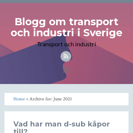
Blogg om transport
och industri i Sverige
Transport och industri
Toggle
navigation
Home
» Archive for: June 2021
Vad har man d-sub kåpor
till?