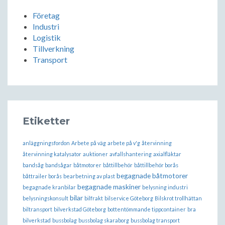
Företag
Industri
Logistik
Tillverkning
Transport
Etiketter
anläggningsfordon
Arbete på väg
arbete på v'g
återvinning
återvinning katalysator
auktioner
avfallshantering
axialfläktar
bandsåg
bandsågar
båtmotorer
båttillbehör
båttillbehör borås
begagnade båtmotorer
båttrailer borås
bearbetning av plast
begagnade maskiner
begagnade kranbilar
belysning industri
bilar
belysningskonsult
bilfrakt
bilservice Göteborg
Bilskrot trollhättan
biltransport
bilverkstad Göteborg
bottentömmande tippcontainer
bra
bilverkstad
bussbolag
bussbolag skaraborg
bussbolag transport