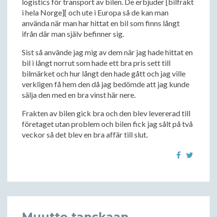
logistics för transport av bilen. De erbjuder [bilfrakt
i hela Norge][ och ute i Europa så de kan man
använda när man har hittat en bil som finns långt
ifrån där man själv befinner sig.
Sist så använde jag mig av dem när jag hade hittat en
bil i långt norrut som hade ett bra pris sett till
bilmärket och hur långt den hade gått och jag ville
verkligen få hem den då jag bedömde att jag kunde
sälja den med en bra vinst här nere.
Frakten av bilen gick bra och den blev levererad till
företaget utan problem och bilen fick jag sålt på två
veckor så det blev en bra affär till slut.
Muutto tanskaan