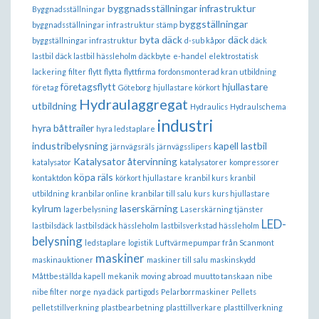
byggnadsställningar infrastruktur
Byggnadsställningar
byggställningar
byggnadsställningar infrastruktur stämp
byta däck
däck
byggställningar infrastruktur
d-sub kåpor
däck
lastbil
däck lastbil hässleholm
däckbyte
e-handel
elektrostatisk
lackering
filter
flytt
flytta
flyttfirma
fordonsmonterad kran utbildning
företagsflytt
hjullastare
företag
Göteborg
hjullastare körkort
Hydraulaggregat
utbildning
Hydraulics
Hydraulschema
industri
hyra båttrailer
hyra ledstaplare
industribelysning
kapell lastbil
järnvägsräls
järnvägsslipers
Katalysator återvinning
katalysator
katalysatorer
kompressorer
köpa räls
kontaktdon
körkort hjullastare
kranbil kurs
kranbil
utbildning
kranbilar online
kranbilar till salu
kurs
kurs hjullastare
kylrum
laserskärning
lagerbelysning
Laserskärning tjänster
LED-
lastbilsdäck
lastbilsdäck hässleholm
lastbilsverkstad hässleholm
belysning
ledstaplare
logistik
Luftvärmepumpar från Scanmont
maskiner
maskinauktioner
maskiner till salu
maskinskydd
Måttbeställda kapell
mekanik
moving abroad
muutto tanskaan
nibe
nibe filter
norge
nya däck
partigods
Pelarborrmaskiner
Pellets
pelletstillverkning
plastbearbetning
plasttillverkare
plasttillverkning