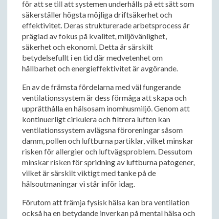
för att se till att systemen underhålls på ett sätt som
säkerställer högsta möjliga driftsäkerhet och
effektivitet. Deras strukturerade arbetsprocess är
präglad av fokus på kvalitet, miljövänlighet,
säkerhet och ekonomi. Detta är särskilt
betydelsefullt i en tid där medvetenhet om
hållbarhet och energieffektivitet är avgörande.
En av de främsta fördelarna med väl fungerande
ventilationssystem är dess förmåga att skapa och
upprätthålla en hälsosam inomhusmiljö. Genom att
kontinuerligt cirkulera och filtrera luften kan
ventilationssystem avlägsna föroreningar såsom
damm, pollen och luftburna partiklar, vilket minskar
risken för allergier och luftvägsproblem. Dessutom
minskar risken för spridning av luftburna patogener,
vilket är särskilt viktigt med tanke på de
hälsoutmaningar vi står inför idag.
Förutom att främja fysisk hälsa kan bra ventilation
också ha en betydande inverkan på mental hälsa och