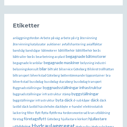
Etiketter
anläggningsfordon
Arbete på väg
arbete på v'g
återvinning
återvinning katalysator
auktioner
avfallshantering
axialfläktar
bandsåg
bandsågar
båtmotorer
båttillbehör
båttillbehör borås
begagnade båtmotorer
båttrailer borås
bearbetning av plast
begagnade maskiner
begagnade kranbilar
belysning industri
bilar
belysningskonsult
bilfrakt
bilservice Göteborg
Bilskrot trollhättan
biltransport
bilverkstad Göteborg
bottentömmande tippcontainer
bra
bilverkstad
bussbolag
bussbolag skaraborg
bussbolag transport
byggnadsställningar infrastruktur
Byggnadsställningar
byggställningar
byggnadsställningar infrastruktur stämp
byta däck
däck
byggställningar infrastruktur
d-sub kåpor
däck
lastbil
däck lastbil hässleholm
däckbyte
e-handel
elektrostatisk
lackering
filter
flytt
flytta
flyttfirma
fordonsmonterad kran utbildning
företagsflytt
hjullastare
företag
Göteborg
hjullastare körkort
Hydraulaggregat
utbildning
Hydraulics
Hydraulschema