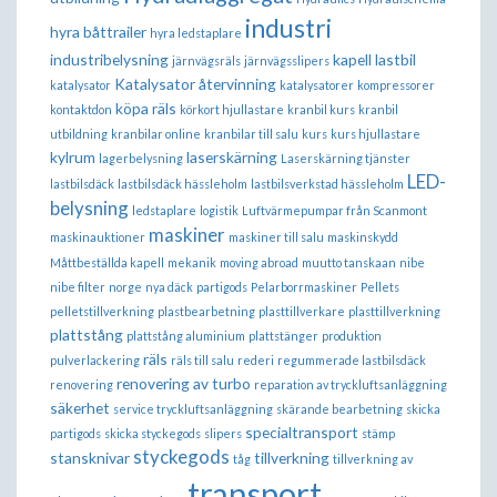
industri
hyra båttrailer
hyra ledstaplare
industribelysning
kapell lastbil
järnvägsräls
järnvägsslipers
Katalysator återvinning
katalysator
katalysatorer
kompressorer
köpa räls
kontaktdon
körkort hjullastare
kranbil kurs
kranbil
utbildning
kranbilar online
kranbilar till salu
kurs
kurs hjullastare
kylrum
laserskärning
lagerbelysning
Laserskärning tjänster
LED-
lastbilsdäck
lastbilsdäck hässleholm
lastbilsverkstad hässleholm
belysning
ledstaplare
logistik
Luftvärmepumpar från Scanmont
maskiner
maskinauktioner
maskiner till salu
maskinskydd
Måttbeställda kapell
mekanik
moving abroad
muutto tanskaan
nibe
nibe filter
norge
nya däck
partigods
Pelarborrmaskiner
Pellets
pelletstillverkning
plastbearbetning
plasttillverkare
plasttillverkning
plattstång
plattstång aluminium
plattstänger
produktion
räls
pulverlackering
räls till salu
rederi
regummerade lastbilsdäck
renovering av turbo
renovering
reparation av tryckluftsanläggning
säkerhet
service tryckluftsanläggning
skärande bearbetning
skicka
specialtransport
partigods
skicka styckegods
slipers
stämp
styckegods
stansknivar
tillverkning
tåg
tillverkning av
transport