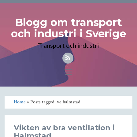
Blogg om transport
och industri i Sverige
Transport och industri
Toggle
navigation
Home
» Posts tagged: ve halmstad
Vikten av bra ventilation i
Halmstad