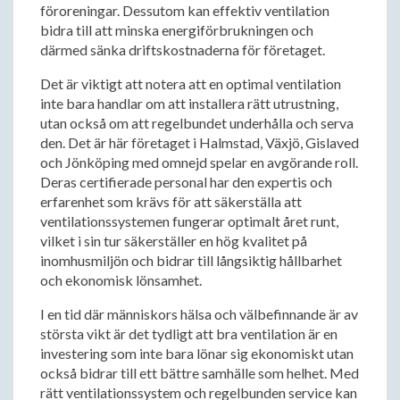
föroreningar. Dessutom kan effektiv ventilation
bidra till att minska energiförbrukningen och
därmed sänka driftskostnaderna för företaget.
Det är viktigt att notera att en optimal ventilation
inte bara handlar om att installera rätt utrustning,
utan också om att regelbundet underhålla och serva
den. Det är här företaget i Halmstad, Växjö, Gislaved
och Jönköping med omnejd spelar en avgörande roll.
Deras certifierade personal har den expertis och
erfarenhet som krävs för att säkerställa att
ventilationssystemen fungerar optimalt året runt,
vilket i sin tur säkerställer en hög kvalitet på
inomhusmiljön och bidrar till långsiktig hållbarhet
och ekonomisk lönsamhet.
I en tid där människors hälsa och välbefinnande är av
största vikt är det tydligt att bra ventilation är en
investering som inte bara lönar sig ekonomiskt utan
också bidrar till ett bättre samhälle som helhet. Med
rätt ventilationssystem och regelbunden service kan