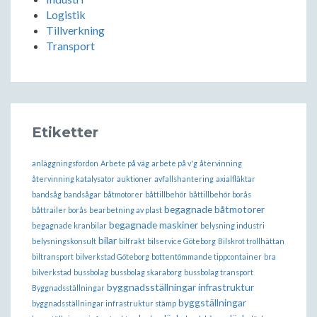
Logistik
Tillverkning
Transport
Etiketter
anläggningsfordon
Arbete på väg
arbete på v'g
återvinning
återvinning katalysator
auktioner
avfallshantering
axialfläktar
bandsåg
bandsågar
båtmotorer
båttillbehör
båttillbehör borås
begagnade båtmotorer
båttrailer borås
bearbetning av plast
begagnade maskiner
begagnade kranbilar
belysning industri
bilar
belysningskonsult
bilfrakt
bilservice Göteborg
Bilskrot trollhättan
biltransport
bilverkstad Göteborg
bottentömmande tippcontainer
bra
bilverkstad
bussbolag
bussbolag skaraborg
bussbolag transport
byggnadsställningar infrastruktur
Byggnadsställningar
byggställningar
byggnadsställningar infrastruktur stämp