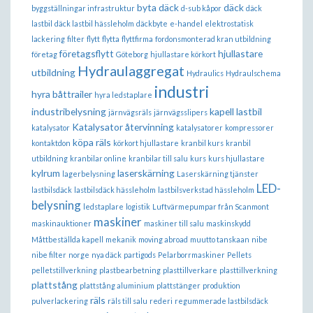
byta däck
däck
byggställningar infrastruktur
d-sub kåpor
däck
lastbil
däck lastbil hässleholm
däckbyte
e-handel
elektrostatisk
lackering
filter
flytt
flytta
flyttfirma
fordonsmonterad kran utbildning
företagsflytt
hjullastare
företag
Göteborg
hjullastare körkort
Hydraulaggregat
utbildning
Hydraulics
Hydraulschema
industri
hyra båttrailer
hyra ledstaplare
industribelysning
kapell lastbil
järnvägsräls
järnvägsslipers
Katalysator återvinning
katalysator
katalysatorer
kompressorer
köpa räls
kontaktdon
körkort hjullastare
kranbil kurs
kranbil
utbildning
kranbilar online
kranbilar till salu
kurs
kurs hjullastare
kylrum
laserskärning
lagerbelysning
Laserskärning tjänster
LED-
lastbilsdäck
lastbilsdäck hässleholm
lastbilsverkstad hässleholm
belysning
ledstaplare
logistik
Luftvärmepumpar från Scanmont
maskiner
maskinauktioner
maskiner till salu
maskinskydd
Måttbeställda kapell
mekanik
moving abroad
muutto tanskaan
nibe
nibe filter
norge
nya däck
partigods
Pelarborrmaskiner
Pellets
pelletstillverkning
plastbearbetning
plasttillverkare
plasttillverkning
plattstång
plattstång aluminium
plattstänger
produktion
räls
pulverlackering
räls till salu
rederi
regummerade lastbilsdäck