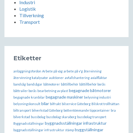
Industri
Logistik
Tillverkning
Transport
Etiketter
anläggningsfordon
Arbete på väg
arbete på v'g
återvinning
återvinning katalysator
auktioner
avfallshantering
axialfläktar
bandsåg
bandsågar
båtmotorer
båttillbehör
båttillbehör borås
begagnade båtmotorer
båttrailer borås
bearbetning av plast
begagnade maskiner
begagnade kranbilar
belysning industri
bilar
belysningskonsult
bilfrakt
bilservice Göteborg
Bilskrot trollhättan
biltransport
bilverkstad Göteborg
bottentömmande tippcontainer
bra
bilverkstad
bussbolag
bussbolag skaraborg
bussbolag transport
byggnadsställningar infrastruktur
Byggnadsställningar
byggställningar
byggnadsställningar infrastruktur stämp