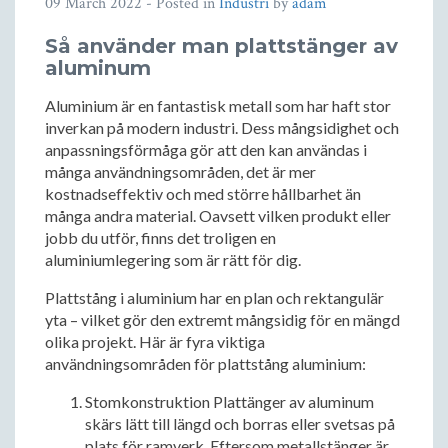
09 March 2022
- Posted in
Industri
by
adam
Så använder man plattstänger av
aluminum
Aluminium är en fantastisk metall som har haft stor
inverkan på modern industri. Dess mångsidighet och
anpassningsförmåga gör att den kan användas i
många användningsområden, det är mer
kostnadseffektiv och med större hållbarhet än
många andra material. Oavsett vilken produkt eller
jobb du utför, finns det troligen en
aluminiumlegering som är rätt för dig.
Plattstång i aluminium har en plan och rektangulär
yta – vilket gör den extremt mångsidig för en mängd
olika projekt. Här är fyra viktiga
användningsområden för plattstång aluminium:
Stomkonstruktion Plattänger av aluminum
skärs lätt till längd och borras eller svetsas på
plats för ramverk. Eftersom metallstänger är