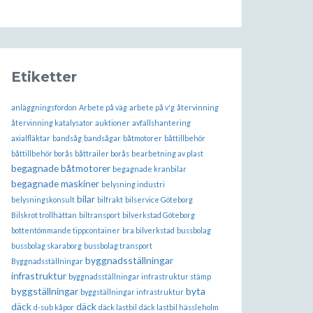
Etiketter
anläggningsfordon
Arbete på väg
arbete på v'g
återvinning
återvinning katalysator
auktioner
avfallshantering
axialfläktar
bandsåg
bandsågar
båtmotorer
båttillbehör
båttillbehör borås
båttrailer borås
bearbetning av plast
begagnade båtmotorer
begagnade kranbilar
begagnade maskiner
belysning industri
bilar
belysningskonsult
bilfrakt
bilservice Göteborg
Bilskrot trollhättan
biltransport
bilverkstad Göteborg
bottentömmande tippcontainer
bra bilverkstad
bussbolag
bussbolag skaraborg
bussbolag transport
byggnadsställningar
Byggnadsställningar
infrastruktur
byggnadsställningar infrastruktur stämp
byggställningar
byta
byggställningar infrastruktur
däck
däck
d-sub kåpor
däck lastbil
däck lastbil hässleholm