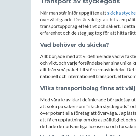
Transport av styckegods
När man står inför uppgiften att
skicka styck
överväldigande. Det är viktigt att hitta en påli
transportuppdrag effektivt och säkert. I dett
erfarenhet och de steg jag tog för att hitta rä
Vad behöver du skicka?
Allt började med att vi definierade vad vi fak
och vikt, och varje försändelse har sina unika
allt från små paket till större maskindelar. De
nationell och internationell transport, efterso
Vilka transportbolag finns att väl
Med våra krav klart definierade började jag u
att söka på saker som "skicka styckegods" och
över potentiella företag att överväga. Jag läst
att få en uppfattning om deras pålitlighet och s
de hade de nödvändiga licenserna och försäkri