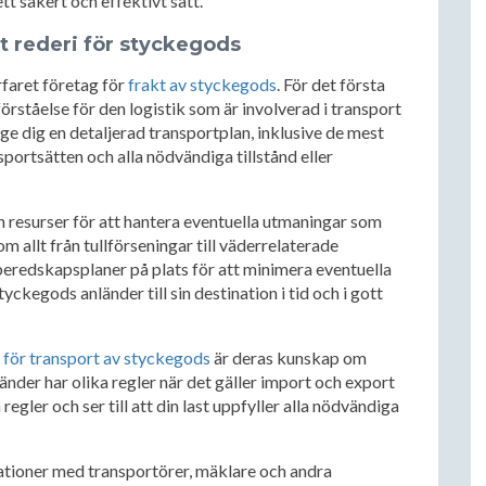
tt säkert och effektivt sätt.
et rederi för styckegods
erfaret företag för
frakt av styckegods
. För det första
örståelse för den logistik som är involverad i transport
ge dig en detaljerad transportplan, inklusive de mest
portsätten och alla nödvändiga tillstånd eller
ch resurser för att hantera eventuella utmaningar som
 allt från tullförseningar till väderrelaterade
beredskapsplaner på plats för att minimera eventuella
styckegods anländer till sin destination i tid och i gott
g för transport av styckegods
är deras kunskap om
änder har olika regler när det gäller import och export
 regler och ser till att din last uppfyller alla nödvändiga
lationer med transportörer, mäklare och andra