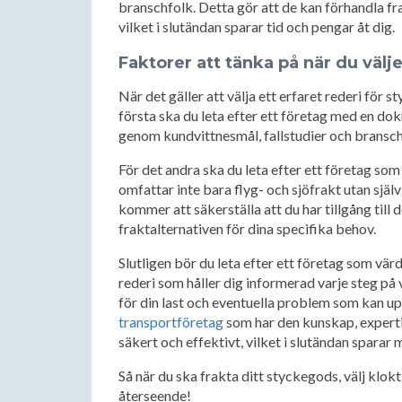
branschfolk. Detta gör att de kan förhandla f
vilket i slutändan sparar tid och pengar åt dig.
Faktorer att tänka på när du välje
När det gäller att välja ett erfaret rederi för s
första ska du leta efter ett företag med en do
genom kundvittnesmål, fallstudier och bransc
För det andra ska du leta efter ett företag som
omfattar inte bara flyg- och sjöfrakt utan sjä
kommer att säkerställa att du har tillgång till
fraktalternativen för dina specifika behov.
Slutligen bör du leta efter ett företag som vä
rederi som håller dig informerad varje steg p
för din last och eventuella problem som kan upp
transportföretag
som har den kunskap, expertis 
säkert och effektivt, vilket i slutändan sparar 
Så när du ska frakta ditt styckegods, välj klokt
återseende!