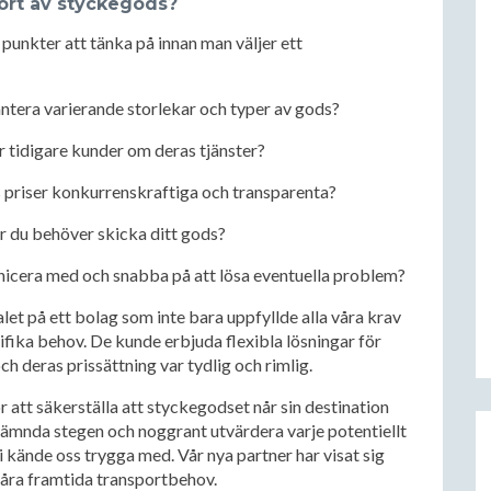
port av styckegods?
 punkter att tänka på innan man väljer ett
ntera varierande storlekar och typer av gods?
 tidigare kunder om deras tjänster?
 priser konkurrenskraftiga och transparenta?
 du behöver skicka ditt gods?
nicera med och snabba på att lösa eventuella problem?
alet på ett bolag som inte bara uppfyllde alla våra krav
ifika behov. De kunde erbjuda flexibla lösningar för
 deras prissättning var tydlig och rimlig.
r att säkerställa att styckegodset når sin destination
 nämnda stegen och noggrant utvärdera varje potentiellt
vi kände oss trygga med. Vår nya partner har visat sig
a våra framtida transportbehov.