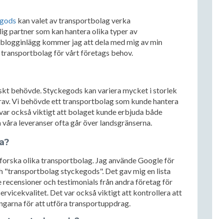
egods
kan valet av transportbolag verka
tlig partner som kan hantera olika typer av
a blogginlägg kommer jag att dela med mig av min
tt transportbolag för vårt företags behov.
tiskt behövde. Styckegods kan variera mycket i storlek
 krav. Vi behövde ett transportbolag som kunde hantera
t var också viktigt att bolaget kunde erbjuda både
m våra leveranser ofta går över landsgränserna.
ja?
tforska olika transportbolag. Jag använde Google för
 "transportbolag styckegods". Det gav mig en lista
e recensioner och testimonials från andra företag för
ervicekvalitet. Det var också viktigt att kontrollera att
ngarna för att utföra transportuppdrag.