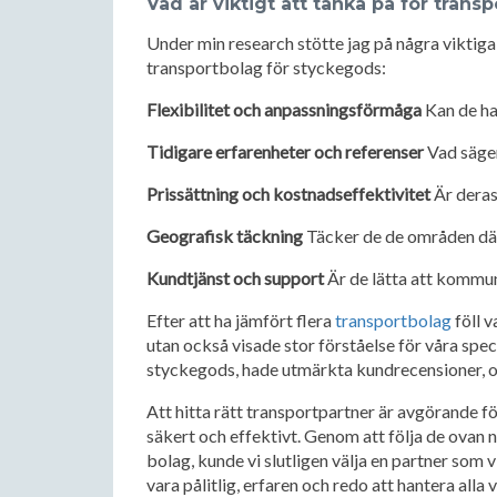
Vad är viktigt att tänka på för trans
Under min research stötte jag på några viktiga
transportbolag för styckegods:
Flexibilitet och anpassningsförmåga
Kan de ha
Tidigare erfarenheter och referenser
Vad säger
Prissättning och kostnadseffektivitet
Är deras
Geografisk täckning
Täcker de de områden där
Kundtjänst och support
Är de lätta att kommu
Efter att ha jämfört flera
transportbolag
föll v
utan också visade stor förståelse för våra spec
styckegods, hade utmärkta kundrecensioner, och
Att hitta rätt transportpartner är avgörande fö
säkert och effektivt. Genom att följa de ovan
bolag, kunde vi slutligen välja en partner som 
vara pålitlig, erfaren och redo att hantera all