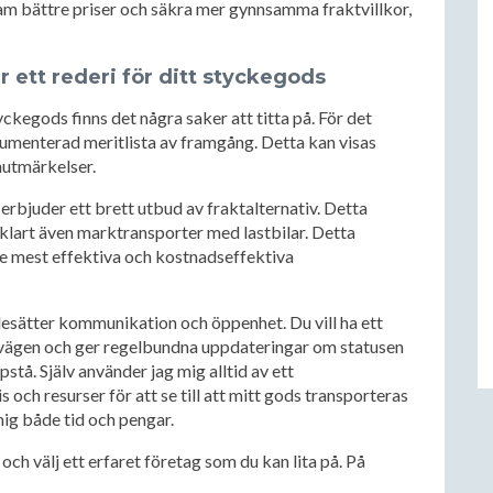
ram bättre priser och säkra mer gynnsamma fraktvillkor,
r ett rederi för ditt styckegods
tyckegods finns det några saker att titta på. För det
kumenterad meritlista av framgång. Detta kan visas
hutmärkelser.
 erbjuder ett brett utbud av fraktalternativ. Detta
lvklart även marktransporter med lastbilar. Detta
 de mest effektiva och kostnadseffektiva
rdesätter kommunikation och öppenhet. Du vill ha ett
å vägen och ger regelbundna uppdateringar om statusen
stå. Själv använder jag mig alltid av ett
och resurser för att se till att mitt gods transporteras
mig både tid och pengar.
 och välj ett erfaret företag som du kan lita på. På