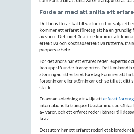
som kan se till att dina varor transporteras på e
Fördelar med att anlita ett erfar
Det finns flera skäl till varför du bör välja ett 
kommer ett erfaret företag att ha en grundlig f
av varor. Det innebär att de kommer att kunna 
effektiva och kostnadseffektiva rutterna, trans
pappersarbete.
För det andra har ett erfaret rederi expertis o
kan uppstå under transporten. Det kan handla om
störningar. Ett erfaret företag kommer att ha 
förseningar eller störningar och se till att ditt 
skick.
En annan anledning att välja ett
erfaret företa
internationella transportbestämmelser. Olika l
av varor, och ett erfaret rederi känner till dessa
krav.
Dessutom har ett erfaret rederi etablerade re