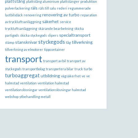
plattstång
plattstång aluminium
plattstänger
produktion
räls
pulverlackering
räls till salu
rederi
regummerade
renovering av turbo
lastbilsdäck
renovering
reparation
säkerhet
av tryckluftsanläggning
service
tryckluftsanläggning
skärande bearbetning
skicka
specialtransport
partigods
skicka styckegods
slipers
styckegods
stansknivar
tillverkning
stämp
tåg
tillverkning av elmotorer
tippcontainer
transport
transport av bil
transport av
styckegods
transportbolag
transportera bilar
truck
turbo
turboaggregat
utbildning
vägsäkerhet
ve
ve
halmstad
ventilation
ventilation halmstad
ventilationslösningar
ventilationslösningar halmstad
webshop
ytbehandling metall