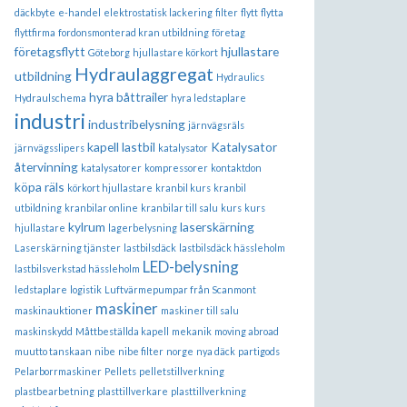
däckbyte
e-handel
elektrostatisk lackering
filter
flytt
flytta
flyttfirma
fordonsmonterad kran utbildning
företag
företagsflytt
hjullastare
Göteborg
hjullastare körkort
Hydraulaggregat
utbildning
Hydraulics
hyra båttrailer
Hydraulschema
hyra ledstaplare
industri
industribelysning
järnvägsräls
kapell lastbil
Katalysator
järnvägsslipers
katalysator
återvinning
katalysatorer
kompressorer
kontaktdon
köpa räls
körkort hjullastare
kranbil kurs
kranbil
utbildning
kranbilar online
kranbilar till salu
kurs
kurs
kylrum
laserskärning
hjullastare
lagerbelysning
Laserskärning tjänster
lastbilsdäck
lastbilsdäck hässleholm
LED-belysning
lastbilsverkstad hässleholm
ledstaplare
logistik
Luftvärmepumpar från Scanmont
maskiner
maskinauktioner
maskiner till salu
maskinskydd
Måttbeställda kapell
mekanik
moving abroad
muutto tanskaan
nibe
nibe filter
norge
nya däck
partigods
Pelarborrmaskiner
Pellets
pelletstillverkning
plastbearbetning
plasttillverkare
plasttillverkning