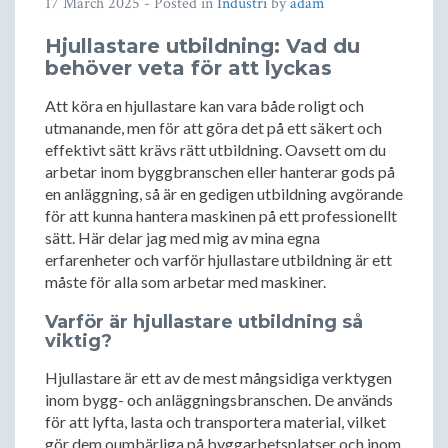
17 March 2025
- Posted in
Industri
by
adam
Hjullastare utbildning: Vad du
behöver veta för att lyckas
Att köra en hjullastare kan vara både roligt och
utmanande, men för att göra det på ett säkert och
effektivt sätt krävs rätt utbildning. Oavsett om du
arbetar inom byggbranschen eller hanterar gods på
en anläggning, så är en gedigen utbildning avgörande
för att kunna hantera maskinen på ett professionellt
sätt. Här delar jag med mig av mina egna
erfarenheter och varför hjullastare utbildning är ett
måste för alla som arbetar med maskiner.
Varför är hjullastare utbildning så
viktig?
Hjullastare är ett av de mest mångsidiga verktygen
inom bygg- och anläggningsbranschen. De används
för att lyfta, lasta och transportera material, vilket
gör dem oumbärliga på byggarbetsplatser och inom