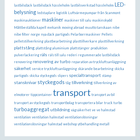
LED-
lastbilsdäck
lastbilsdäck hässleholm
lastbilsverkstad hässleholm
belysning
ledstaplare
logistik
Luftvärmepumpar från Scanmont
maskiner
maskinauktioner
maskiner till salu
maskinskydd
Måttbeställda kapell
mekanik
moving abroad
muutto tanskaan
nibe
nibe filter
norge
nya däck
partigods
Pelarborrmaskiner
Pellets
pelletstillverkning
plastbearbetning
plasttillverkare
plasttillverkning
plattstång
plattstång aluminium
plattstänger
produktion
räls
pulverlackering
räls till salu
rederi
regummerade lastbilsdäck
renovering av turbo
renovering
reparation av tryckluftsanläggning
säkerhet
service tryckluftsanläggning
skärande bearbetning
skicka
specialtransport
partigods
skicka styckegods
slipers
stämp
styckegods
stansknivar
tillverkning
tåg
tillverkning av
transport
elmotorer
tippcontainer
transport av bil
transport av styckegods
transportbolag
transportera bilar
truck
turbo
turboaggregat
utbildning
vägsäkerhet
ve
ve halmstad
ventilation
ventilation halmstad
ventilationslösningar
ventilationslösningar halmstad
webshop
ytbehandling metall