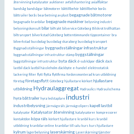
återvinning katalysator
auktioner
avfallshantering
axialfläktar
bandsåg
bandsågar
båtmotorer
båttillbehör
båttillbehör borås
begagnade båtmotorer
båttrailer borås
bearbetning av plast
begagnade maskiner
begagnade kranbilar
belysning industri
bilar
belysningskonsult
bilfrakt
bilservice Göteborg
Bilskrot trollhättan
biltransport
bilverkstad Göteborg
bottentömmande tippcontainer
bra
bilverkstad
bussbolag
bussbolag skaraborg
bussbolag transport
byggnadsställningar infrastruktur
Byggnadsställningar
byggställningar
byggnadsställningar infrastruktur stämp
byta däck
däck
byggställningar infrastruktur
d-sub kåpor
däck
lastbil
däck lastbil hässleholm
däckbyte
e-handel
elektrostatisk
lackering
filter
flytt
flytta
flyttfirma
fordonsmonterad kran utbildning
företagsflytt
hjullastare
företag
Göteborg
hjullastare körkort
Hydraulaggregat
utbildning
Hydraulics
Hydraulschema
industri
hyra båttrailer
hyra ledstaplare
industribelysning
kapell lastbil
järnvägsräls
järnvägsslipers
Katalysator återvinning
katalysator
katalysatorer
kompressorer
köpa räls
kontaktdon
körkort hjullastare
kranbil kurs
kranbil
utbildning
kranbilar online
kranbilar till salu
kurs
kurs hjullastare
kylrum
laserskärning
lagerbelysning
Laserskärning tjänster