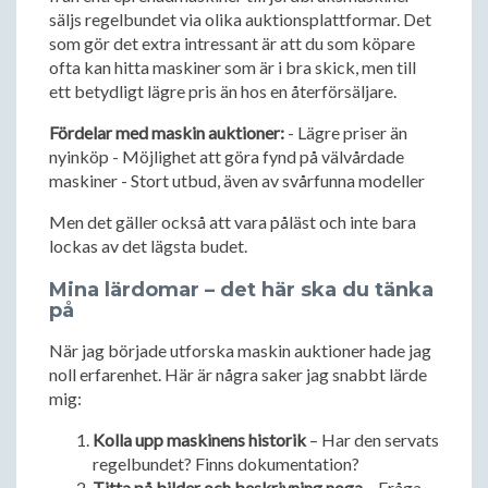
säljs regelbundet via olika auktionsplattformar. Det
som gör det extra intressant är att du som köpare
ofta kan hitta maskiner som är i bra skick, men till
ett betydligt lägre pris än hos en återförsäljare.
Fördelar med maskin auktioner:
- Lägre priser än
nyinköp - Möjlighet att göra fynd på välvårdade
maskiner - Stort utbud, även av svårfunna modeller
Men det gäller också att vara påläst och inte bara
lockas av det lägsta budet.
Mina lärdomar – det här ska du tänka
på
När jag började utforska maskin auktioner hade jag
noll erfarenhet. Här är några saker jag snabbt lärde
mig:
Kolla upp maskinens historik
– Har den servats
regelbundet? Finns dokumentation?
Titta på bilder och beskrivning noga
– Fråga