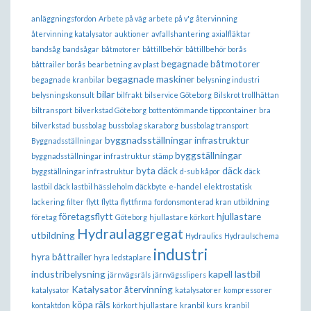
anläggningsfordon
Arbete på väg
arbete på v'g
återvinning
återvinning katalysator
auktioner
avfallshantering
axialfläktar
bandsåg
bandsågar
båtmotorer
båttillbehör
båttillbehör borås
begagnade båtmotorer
båttrailer borås
bearbetning av plast
begagnade maskiner
begagnade kranbilar
belysning industri
bilar
belysningskonsult
bilfrakt
bilservice Göteborg
Bilskrot trollhättan
biltransport
bilverkstad Göteborg
bottentömmande tippcontainer
bra
bilverkstad
bussbolag
bussbolag skaraborg
bussbolag transport
byggnadsställningar infrastruktur
Byggnadsställningar
byggställningar
byggnadsställningar infrastruktur stämp
byta däck
däck
byggställningar infrastruktur
d-sub kåpor
däck
lastbil
däck lastbil hässleholm
däckbyte
e-handel
elektrostatisk
lackering
filter
flytt
flytta
flyttfirma
fordonsmonterad kran utbildning
företagsflytt
hjullastare
företag
Göteborg
hjullastare körkort
Hydraulaggregat
utbildning
Hydraulics
Hydraulschema
industri
hyra båttrailer
hyra ledstaplare
industribelysning
kapell lastbil
järnvägsräls
järnvägsslipers
Katalysator återvinning
katalysator
katalysatorer
kompressorer
köpa räls
kontaktdon
körkort hjullastare
kranbil kurs
kranbil