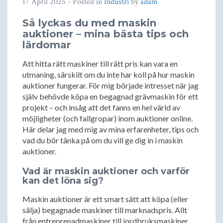
17 April 2025
- Posted in
Industri
by
adam
Så lyckas du med maskin
auktioner – mina bästa tips och
lärdomar
Att hitta rätt maskiner till rätt pris kan vara en
utmaning, särskilt om du inte har koll på hur maskin
auktioner fungerar. För mig började intresset när jag
själv behövde köpa en begagnad grävmaskin för ett
projekt – och insåg att det fanns en hel värld av
möjligheter (och fallgropar) inom auktioner online.
Här delar jag med mig av mina erfarenheter, tips och
vad du bör tänka på om du vill ge dig in i maskin
auktioner.
Vad är maskin auktioner och varför
kan det löna sig?
Maskin auktioner är ett smart sätt att köpa (eller
sälja) begagnade maskiner till marknadspris. Allt
från entreprenadmaskiner till jordbruksmaskiner