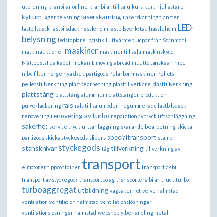
utbildning
kranbilar online
kranbilar till salu
kurs
kurs hjullastare
kylrum
laserskärning
lagerbelysning
Laserskärning tjänster
LED-
lastbilsdäck
lastbilsdäck hässleholm
lastbilsverkstad hässleholm
belysning
ledstaplare
logistik
Luftvärmepumpar från Scanmont
maskiner
maskinauktioner
maskiner till salu
maskinskydd
Måttbeställda kapell
mekanik
moving abroad
muutto tanskaan
nibe
nibe filter
norge
nya däck
partigods
Pelarborrmaskiner
Pellets
pelletstillverkning
plastbearbetning
plasttillverkare
plasttillverkning
plattstång
plattstång aluminium
plattstänger
produktion
räls
pulverlackering
räls till salu
rederi
regummerade lastbilsdäck
renovering av turbo
renovering
reparation av tryckluftsanläggning
säkerhet
service tryckluftsanläggning
skärande bearbetning
skicka
specialtransport
partigods
skicka styckegods
slipers
stämp
styckegods
stansknivar
tillverkning
tåg
tillverkning av
transport
elmotorer
tippcontainer
transport av bil
transport av styckegods
transportbolag
transportera bilar
truck
turbo
turboaggregat
utbildning
vägsäkerhet
ve
ve halmstad
ventilation
ventilation halmstad
ventilationslösningar
ventilationslösningar halmstad
webshop
ytbehandling metall