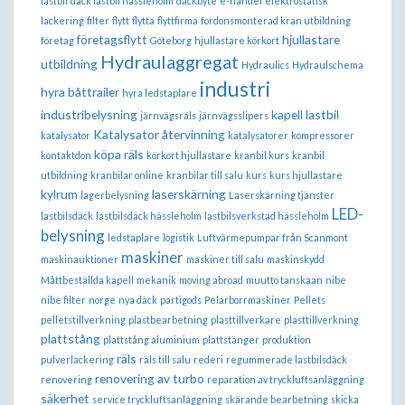
lastbil
däck lastbil hässleholm
däckbyte
e-handel
elektrostatisk
lackering
filter
flytt
flytta
flyttfirma
fordonsmonterad kran utbildning
företagsflytt
hjullastare
företag
Göteborg
hjullastare körkort
Hydraulaggregat
utbildning
Hydraulics
Hydraulschema
industri
hyra båttrailer
hyra ledstaplare
industribelysning
kapell lastbil
järnvägsräls
järnvägsslipers
Katalysator återvinning
katalysator
katalysatorer
kompressorer
köpa räls
kontaktdon
körkort hjullastare
kranbil kurs
kranbil
utbildning
kranbilar online
kranbilar till salu
kurs
kurs hjullastare
kylrum
laserskärning
lagerbelysning
Laserskärning tjänster
LED-
lastbilsdäck
lastbilsdäck hässleholm
lastbilsverkstad hässleholm
belysning
ledstaplare
logistik
Luftvärmepumpar från Scanmont
maskiner
maskinauktioner
maskiner till salu
maskinskydd
Måttbeställda kapell
mekanik
moving abroad
muutto tanskaan
nibe
nibe filter
norge
nya däck
partigods
Pelarborrmaskiner
Pellets
pelletstillverkning
plastbearbetning
plasttillverkare
plasttillverkning
plattstång
plattstång aluminium
plattstänger
produktion
räls
pulverlackering
räls till salu
rederi
regummerade lastbilsdäck
renovering av turbo
renovering
reparation av tryckluftsanläggning
säkerhet
service tryckluftsanläggning
skärande bearbetning
skicka