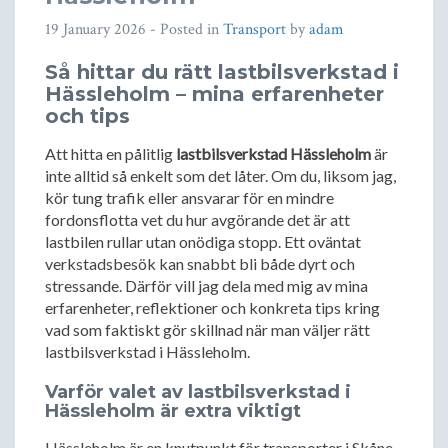
19 January 2026
- Posted in
Transport
by
adam
Så hittar du rätt lastbilsverkstad i
Hässleholm – mina erfarenheter
och tips
Att hitta en pålitlig
lastbilsverkstad Hässleholm
är
inte alltid så enkelt som det låter. Om du, liksom jag,
kör tung trafik eller ansvarar för en mindre
fordonsflotta vet du hur avgörande det är att
lastbilen rullar utan onödiga stopp. Ett oväntat
verkstadsbesök kan snabbt bli både dyrt och
stressande. Därför vill jag dela med mig av mina
erfarenheter, reflektioner och konkreta tips kring
vad som faktiskt gör skillnad när man väljer rätt
lastbilsverkstad i Hässleholm.
Varför valet av lastbilsverkstad i
Hässleholm är extra viktigt
Hässleholm är en knutpunkt för transporter i Skåne,