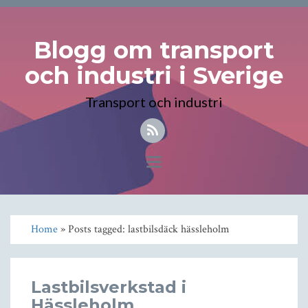
Blogg om transport
och industri i Sverige
Transport och industri
Toggle
navigation
Home
» Posts tagged: lastbilsdäck hässleholm
Lastbilsverkstad i
Hässleholm