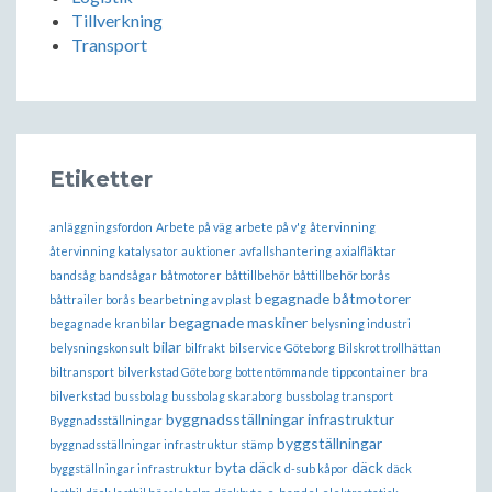
Tillverkning
Transport
Etiketter
anläggningsfordon
Arbete på väg
arbete på v'g
återvinning
återvinning katalysator
auktioner
avfallshantering
axialfläktar
bandsåg
bandsågar
båtmotorer
båttillbehör
båttillbehör borås
begagnade båtmotorer
båttrailer borås
bearbetning av plast
begagnade maskiner
begagnade kranbilar
belysning industri
bilar
belysningskonsult
bilfrakt
bilservice Göteborg
Bilskrot trollhättan
biltransport
bilverkstad Göteborg
bottentömmande tippcontainer
bra
bilverkstad
bussbolag
bussbolag skaraborg
bussbolag transport
byggnadsställningar infrastruktur
Byggnadsställningar
byggställningar
byggnadsställningar infrastruktur stämp
byta däck
däck
byggställningar infrastruktur
d-sub kåpor
däck