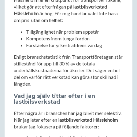
vilket gör att efterfrågan på
lastbilsverkstad
Hässleholm
är hög. För mig handlar valet inte bara
om pris, utan om helhet:
Tillgänglighet när problem uppstår
Kompetens inom tunga fordon
Förståelse för yrkestrafikens vardag
Enligt branschstatistik från Transportföretagen står
stillestånd för upp till 30 % av de totala
underhållskostnaderna för åkerier. Det säger en hel
del om varför rätt verkstad kan göra stor skillnad i
längden.
Vad jag själv tittar efter i en
lastbilsverkstad
Efter några år i branschen har jag blivit mer selektiv.
När jag letar efter en
lastbilsverkstad Hässleholm
brukar jag fokusera på följande faktorer: