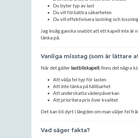
Du byter typ av last
Du vill förbättra säkerheten
Du vill effektivisera lastning och lossnin
Jag insåg ganska snabbt att ett kapell inte är
tänka på.
Vanliga misstag (som är lättare a
När det gäller
lastbilskapell
, finns det några k
Att välja fel typ för lasten
Att inte tänka på hållbarhet
Att underskatta väderpåverkan
Att prioritera pris över kvalitet
Det kan bli dyrt i längden om man väljer fel frå
Vad säger fakta?