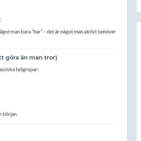
g
 något man bara “har” – det är något man aktivt behöver
tt göra än man tror)
lassiska fallgropar:
n början.