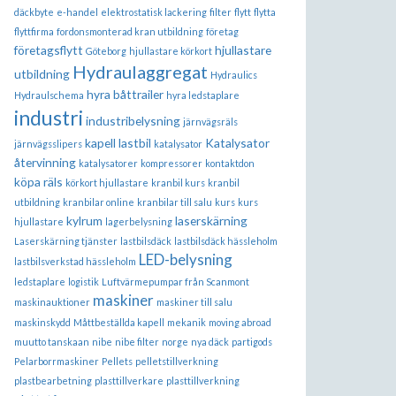
däckbyte
e-handel
elektrostatisk lackering
filter
flytt
flytta
flyttfirma
fordonsmonterad kran utbildning
företag
företagsflytt
hjullastare
Göteborg
hjullastare körkort
Hydraulaggregat
utbildning
Hydraulics
hyra båttrailer
Hydraulschema
hyra ledstaplare
industri
industribelysning
järnvägsräls
kapell lastbil
Katalysator
järnvägsslipers
katalysator
återvinning
katalysatorer
kompressorer
kontaktdon
köpa räls
körkort hjullastare
kranbil kurs
kranbil
utbildning
kranbilar online
kranbilar till salu
kurs
kurs
kylrum
laserskärning
hjullastare
lagerbelysning
Laserskärning tjänster
lastbilsdäck
lastbilsdäck hässleholm
LED-belysning
lastbilsverkstad hässleholm
ledstaplare
logistik
Luftvärmepumpar från Scanmont
maskiner
maskinauktioner
maskiner till salu
maskinskydd
Måttbeställda kapell
mekanik
moving abroad
muutto tanskaan
nibe
nibe filter
norge
nya däck
partigods
Pelarborrmaskiner
Pellets
pelletstillverkning
plastbearbetning
plasttillverkare
plasttillverkning