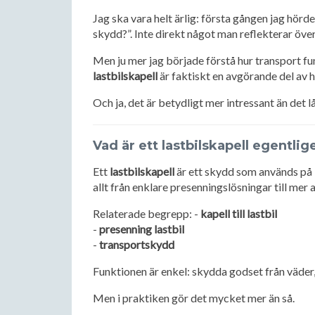
Jag ska vara helt ärlig: första gången jag hörd
skydd?”. Inte direkt något man reflekterar över
Men ju mer jag började förstå hur transport fun
lastbilskapell
är faktiskt en avgörande del av h
Och ja, det är betydligt mer intressant än det lå
Vad är ett lastbilskapell egentlig
Ett
lastbilskapell
är ett skydd som används på l
allt från enklare presenningslösningar till mer
Relaterade begrepp: -
kapell till lastbil
-
presenning lastbil
-
transportskydd
Funktionen är enkel: skydda godset från väder,
Men i praktiken gör det mycket mer än så.