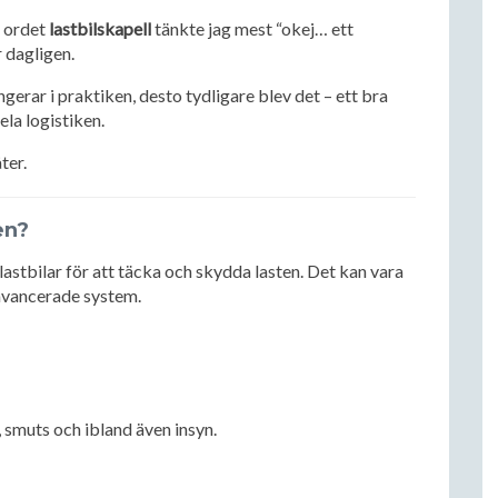
e ordet
lastbilskapell
tänkte jag mest “okej… ett
 dagligen.
gerar i praktiken, desto tydligare blev det – ett bra
ela logistiken.
ter.
en?
astbilar för att täcka och skydda lasten. Det kan vara
 avancerade system.
 smuts och ibland även insyn.