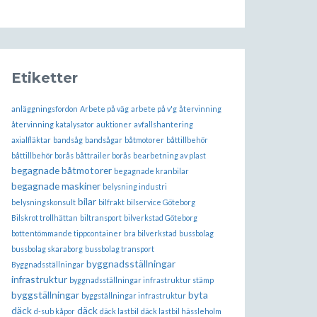
Etiketter
anläggningsfordon
Arbete på väg
arbete på v'g
återvinning
återvinning katalysator
auktioner
avfallshantering
axialfläktar
bandsåg
bandsågar
båtmotorer
båttillbehör
båttillbehör borås
båttrailer borås
bearbetning av plast
begagnade båtmotorer
begagnade kranbilar
begagnade maskiner
belysning industri
bilar
belysningskonsult
bilfrakt
bilservice Göteborg
Bilskrot trollhättan
biltransport
bilverkstad Göteborg
bottentömmande tippcontainer
bra bilverkstad
bussbolag
bussbolag skaraborg
bussbolag transport
byggnadsställningar
Byggnadsställningar
infrastruktur
byggnadsställningar infrastruktur stämp
byggställningar
byta
byggställningar infrastruktur
däck
däck
d-sub kåpor
däck lastbil
däck lastbil hässleholm