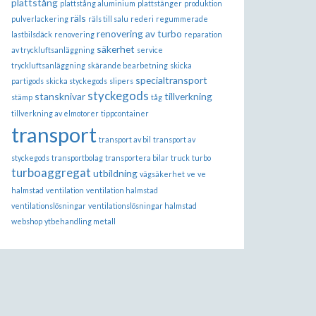
plattstång
plattstång aluminium
plattstänger
produktion
räls
pulverlackering
räls till salu
rederi
regummerade
renovering av turbo
lastbilsdäck
renovering
reparation
säkerhet
av tryckluftsanläggning
service
tryckluftsanläggning
skärande bearbetning
skicka
specialtransport
partigods
skicka styckegods
slipers
styckegods
stansknivar
tillverkning
stämp
tåg
tillverkning av elmotorer
tippcontainer
transport
transport av bil
transport av
styckegods
transportbolag
transportera bilar
truck
turbo
turboaggregat
utbildning
vägsäkerhet
ve
ve
halmstad
ventilation
ventilation halmstad
ventilationslösningar
ventilationslösningar halmstad
webshop
ytbehandling metall