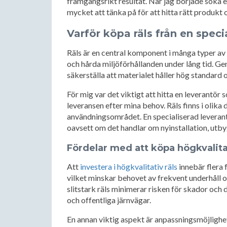
framgångsrikt resultat. När jag började söka eft
mycket att tänka på för att hitta rätt produkt 
Varför köpa räls från en speci
Räls är en central komponent i många typer av
och hårda miljöförhållanden under lång tid. Ge
säkerställa att materialet håller hög standard 
För mig var det viktigt att hitta en leverantör
leveransen efter mina behov. Räls finns i olika
användningsområdet. En specialiserad leverantör h
oavsett om det handlar om nyinstallation, utbyg
Fördelar med att köpa högkvalitat
Att
investera i högkvalitativ räls
innebär flera f
vilket minskar behovet av frekvent underhåll o
slitstark räls minimerar risken för skador och d
och offentliga järnvägar.
En annan viktig aspekt är anpassningsmöjlighete