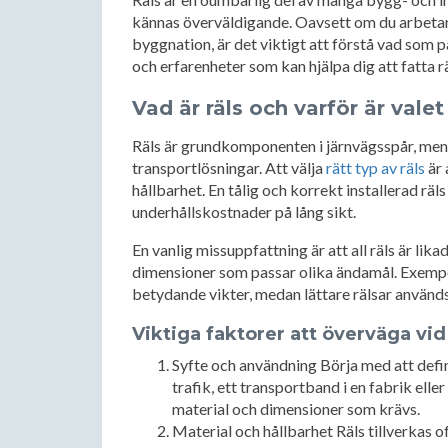
kännas överväldigande. Oavsett om du arbetar 
byggnation, är det viktigt att förstå vad som p
och erfarenheter som kan hjälpa dig att fatta rä
Vad är räls och varför är valet
Räls är grundkomponenten i järnvägsspår, men 
transportlösningar. Att välja
rätt typ av räls
är 
hållbarhet. En tålig och korrekt installerad rä
underhållskostnader på lång sikt.
En vanlig missuppfattning är att all räls är lika
dimensioner som passar olika ändamål. Exempel
betydande vikter, medan lättare rälsar används
Viktiga faktorer att överväga vid 
Syfte och användning Börja med att defin
trafik, ett transportband i en fabrik elle
material och dimensioner som krävs.
Material och hållbarhet Räls tillverkas of