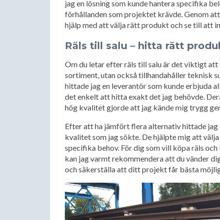
jag en lösning som kunde hantera specifika be
förhållanden som projektet krävde. Genom att
hjälp med att välja rätt produkt och se till att 
Räls till salu – hitta rätt prod
Om du letar efter räls till salu är det viktigt a
sortiment, utan också tillhandahåller teknisk 
hittade jag en leverantör som kunde erbjuda allt
det enkelt att hitta exakt det jag behövde. De
hög kvalitet gjorde att jag kände mig trygg g
Efter att ha jämfört flera alternativ hittade ja
kvalitet som jag sökte. De hjälpte mig att välj
specifika behov. För dig som vill köpa räls och 
kan jag varmt rekommendera att du vänder dig 
och säkerställa att ditt projekt får bästa möjli