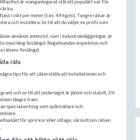
llfasthet är manganlegerat stål ett populärt val. För
 räcka.
tast i vikt per meter (t.ex. 49 kg/m). Tyngre rälsar är
ra och installera. Se till att du väljer en profil som
älsen används intensivt, som i industrianläggningar, är
nativ med lång livslängd. Regelbunden inspektion och
a rälsens livslängd.
lla räls
några tips för att säkerställa att installationen och
ant och se till att underlaget är jämnt och stabilt. Ett
roblem längre fram.
 kan specialverktyg som spårmätare och
enklare.
bundet för sprickor eller slitage, särskilt om rälsen
.