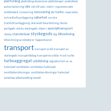
plattstång
plattstång aluminium
plattstänger
produktion
räls
pulverlackering
räls till salu
rederi
regummerade
renovering av turbo
lastbilsdäck
renovering
reparation
säkerhet
av tryckluftsanläggning
service
tryckluftsanläggning
skärande bearbetning
skicka
specialtransport
partigods
skicka styckegods
slipers
styckegods
stansknivar
tillverkning
stämp
tåg
tillverkning av elmotorer
tippcontainer
transport
transport av bil
transport av
styckegods
transportbolag
transportera bilar
truck
turbo
turboaggregat
utbildning
vägsäkerhet
ve
ve
halmstad
ventilation
ventilation halmstad
ventilationslösningar
ventilationslösningar halmstad
webshop
ytbehandling metall