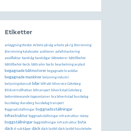
Etiketter
anläggningsfordon
Arbete på väg
arbete på v'g
återvinning
återvinning katalysator
auktioner
avfallshantering
axialfläktar
bandsåg
bandsågar
båtmotorer
båttillbehör
båttillbehör borås
båttrailer borås
bearbetning av plast
begagnade båtmotorer
begagnade kranbilar
begagnade maskiner
belysning industri
bilar
belysningskonsult
bilfrakt
bilservice Göteborg
Bilskrot trollhättan
biltransport
bilverkstad Göteborg
bottentömmande tippcontainer
bra bilverkstad
bussbolag
bussbolag skaraborg
bussbolag transport
byggnadsställningar
Byggnadsställningar
infrastruktur
byggnadsställningar infrastruktur stämp
byggställningar
byta
byggställningar infrastruktur
däck
däck
d-sub kåpor
däck lastbil
däck lastbil hässleholm