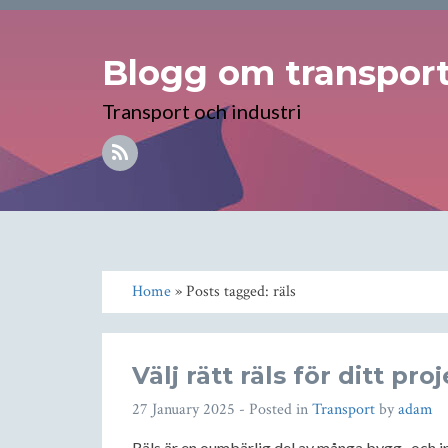
Blogg om transport 
Transport och industri
Home
» Posts tagged: räls
Välj rätt räls för ditt pro
27 January 2025
- Posted in
Transport
by
adam
Räls är en oumbärlig del av många bygg- och inf