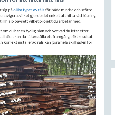
 för att hitta rätt räls
r sig på
olika typer av räls
för både mindre och större
 navigera, vilket gjorde det enkelt att hitta rätt lösning
till hjälp oavsett vilket projekt du arbetar med.
t om du har en tydlig plan och vet vad du letar efter.
tallation kan du säkerställa ett framgångsrikt resultat
h korrekt installerad räls kan göra hela skillnaden för