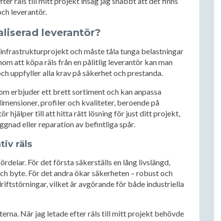
er räls till mitt projekt insåg jag snabbt att det finns
och leverantör.
aliserad leverantör?
 infrastrukturprojekt och måste tåla tunga belastningar
nom att köpa räls från en pålitlig leverantör kan man
och uppfyller alla krav på säkerhet och prestanda.
 som erbjuder ett brett sortiment och kan anpassa
 dimensioner, profiler och kvaliteter, beroende på
jälper till att hitta rätt lösning för just ditt projekt,
gnad eller reparation av befintliga spår.
iv räls
ördelar. För det första säkerställs en lång livslängd,
ch byte. För det andra ökar säkerheten – robust och
riftstörningar, vilket är avgörande för både industriella
rna. När jag letade efter räls till mitt projekt behövde