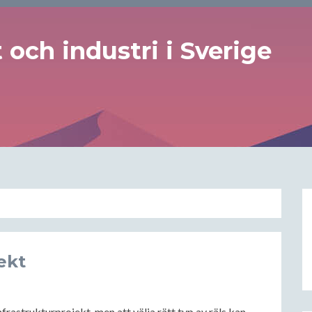
och industri i Sverige
jekt
rastrukturprojekt, men att välja rätt typ av räls kan