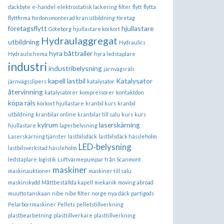
däckbyte
e-handel
elektrostatisk lackering
filter
flytt
flytta
flyttfirma
fordonsmonterad kran utbildning
företag
företagsflytt
hjullastare
Göteborg
hjullastare körkort
Hydraulaggregat
utbildning
Hydraulics
hyra båttrailer
Hydraulschema
hyra ledstaplare
industri
industribelysning
järnvägsräls
kapell lastbil
Katalysator
järnvägsslipers
katalysator
återvinning
katalysatorer
kompressorer
kontaktdon
köpa räls
körkort hjullastare
kranbil kurs
kranbil
utbildning
kranbilar online
kranbilar till salu
kurs
kurs
kylrum
laserskärning
hjullastare
lagerbelysning
Laserskärning tjänster
lastbilsdäck
lastbilsdäck hässleholm
LED-belysning
lastbilsverkstad hässleholm
ledstaplare
logistik
Luftvärmepumpar från Scanmont
maskiner
maskinauktioner
maskiner till salu
maskinskydd
Måttbeställda kapell
mekanik
moving abroad
muutto tanskaan
nibe
nibe filter
norge
nya däck
partigods
Pelarborrmaskiner
Pellets
pelletstillverkning
plastbearbetning
plasttillverkare
plasttillverkning