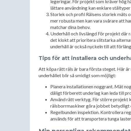
legeringar. För projekt som kräver hög hå
lättare användning kan enklare ståltyper
Storlek och profil Rälsens storlek mäts of
mer robusta men kan vara svårare att hante
matchar dina behov.
Underhåll och livslängd För projekt där r
det klokt att prioritera slitstarka alter
underhåll är också nyckeln till att förläng
Tips för att installera och underhå
Att köpa rätt räls är bara första steget. Här är 
underhållet blir så smidigt som möjligt:
Planera installationen noggrant. Mät noggr
dåligt förberett underlag kan leda till p
Använd rätt verktyg. För större projekt
rälsborrmaskiner göra jobbet betydligt 
Regelbunden inspektion. Kontrollera regel
används för att transportera tunga laster