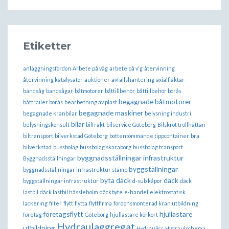
Etiketter
anläggningsfordon
Arbete på väg
arbete på v'g
återvinning
återvinning katalysator
auktioner
avfallshantering
axialfläktar
bandsåg
bandsågar
båtmotorer
båttillbehör
båttillbehör borås
begagnade båtmotorer
båttrailer borås
bearbetning av plast
begagnade maskiner
begagnade kranbilar
belysning industri
bilar
belysningskonsult
bilfrakt
bilservice Göteborg
Bilskrot trollhättan
biltransport
bilverkstad Göteborg
bottentömmande tippcontainer
bra
bilverkstad
bussbolag
bussbolag skaraborg
bussbolag transport
byggnadsställningar infrastruktur
Byggnadsställningar
byggställningar
byggnadsställningar infrastruktur stämp
byta däck
däck
byggställningar infrastruktur
d-sub kåpor
däck
lastbil
däck lastbil hässleholm
däckbyte
e-handel
elektrostatisk
lackering
filter
flytt
flytta
flyttfirma
fordonsmonterad kran utbildning
företagsflytt
hjullastare
företag
Göteborg
hjullastare körkort
Hydraulaggregat
utbildning
Hydraulics
Hydraulschema