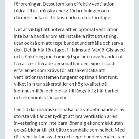
föroreningar. Dessutom kan effektiv ventilation
bidra till att minska energiförbrukningen och
därmed sänka driftskostnaderna för företaget.
Det är viktigt att notera att en optimal ventilation
inte bara handlar om att installera rätt utrustning,
utan också om att regelbundet underhålla och serva
den. Det är här företaget i Halmstad, Växjö, Gislaved
och Jönköping med omnejd spelar en avgörande roll.
Deras certifierade personal har den expertis och
erfarenhet som krävs för att säkerställa att
ventilationssystemen fungerar optimalt året runt,
vilket i sin tur säkerställer en hög kvalitet på
inomhusmiljön och bidrar till långsiktig hållbarhet
och ekonomisk lönsamhet.
I en tid där människors hälsa och välbefinnande är av
största vikt är det tydligt att bra ventilation är en
investering som inte bara lönar sig ekonomiskt utan
också bidrar till ett bättre samhälle som helhet. Med
rätt ventilationssystem och regelbunden service kan