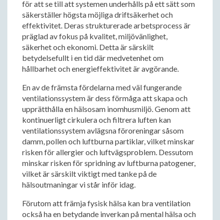
för att se till att systemen underhålls på ett sätt som
säkerställer högsta möjliga driftsäkerhet och
effektivitet. Deras strukturerade arbetsprocess är
präglad av fokus på kvalitet, miljövänlighet,
säkerhet och ekonomi. Detta är särskilt
betydelsefullt i en tid där medvetenhet om
hållbarhet och energieffektivitet är avgörande.
En av de främsta fördelarna med väl fungerande
ventilationssystem är dess förmåga att skapa och
upprätthålla en hälsosam inomhusmiljö. Genom att
kontinuerligt cirkulera och filtrera luften kan
ventilationssystem avlägsna föroreningar såsom
damm, pollen och luftburna partiklar, vilket minskar
risken för allergier och luftvägsproblem. Dessutom
minskar risken för spridning av luftburna patogener,
vilket är särskilt viktigt med tanke på de
hälsoutmaningar vi står inför idag.
Förutom att främja fysisk hälsa kan bra ventilation
också ha en betydande inverkan på mental hälsa och