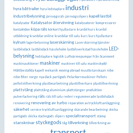
industri
hyra båttrailer
hyra ledstaplare
industribelysning
kapell lastbil
järnvägsräls
järnvägsslipers
Katalysator återvinning
katalysator
katalysatorer
kompressorer
köpa räls
kontaktdon
körkort hjullastare
kranbil kurs
kranbil
utbildning
kranbilar online
kranbilar till salu
kurs
kurs hjullastare
kylrum
laserskärning
lagerbelysning
Laserskärning tjänster
LED-
lastbilsdäck
lastbilsdäck hässleholm
lastbilsverkstad hässleholm
belysning
ledstaplare
logistik
Luftvärmepumpar från Scanmont
maskiner
maskinauktioner
maskiner till salu
maskinskydd
Måttbeställda kapell
mekanik
moving abroad
muutto tanskaan
nibe
nibe filter
norge
nya däck
partigods
Pelarborrmaskiner
Pellets
pelletstillverkning
plastbearbetning
plasttillverkare
plasttillverkning
plattstång
plattstång aluminium
plattstänger
produktion
räls
pulverlackering
räls till salu
rederi
regummerade lastbilsdäck
renovering av turbo
renovering
reparation av tryckluftsanläggning
säkerhet
service tryckluftsanläggning
skärande bearbetning
skicka
specialtransport
partigods
skicka styckegods
slipers
stämp
styckegods
stansknivar
tillverkning
tåg
tillverkning av
transport