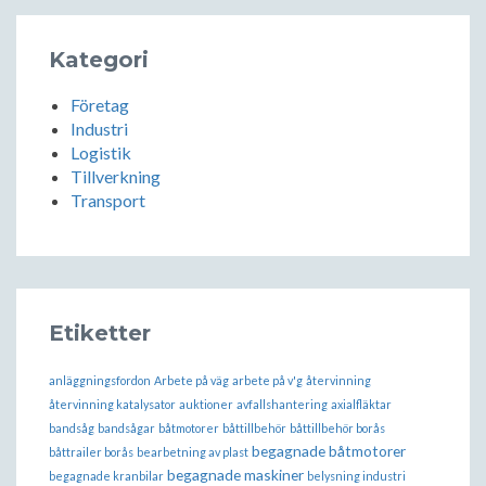
Kategori
Företag
Industri
Logistik
Tillverkning
Transport
Etiketter
anläggningsfordon
Arbete på väg
arbete på v'g
återvinning
återvinning katalysator
auktioner
avfallshantering
axialfläktar
bandsåg
bandsågar
båtmotorer
båttillbehör
båttillbehör borås
begagnade båtmotorer
båttrailer borås
bearbetning av plast
begagnade maskiner
begagnade kranbilar
belysning industri