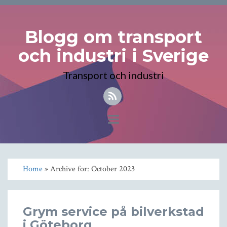
Blogg om transport
och industri i Sverige
Transport och industri
Toggle
navigation
Home
» Archive for: October 2023
Grym service på bilverkstad
i Göteborg