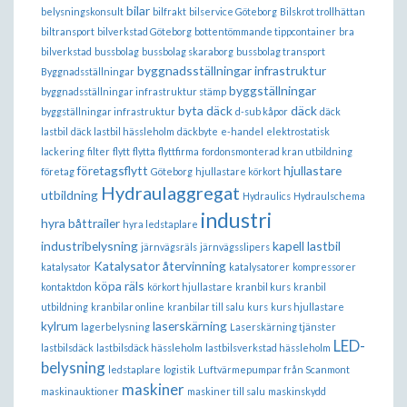
bilar
belysningskonsult
bilfrakt
bilservice Göteborg
Bilskrot trollhättan
biltransport
bilverkstad Göteborg
bottentömmande tippcontainer
bra
bilverkstad
bussbolag
bussbolag skaraborg
bussbolag transport
byggnadsställningar infrastruktur
Byggnadsställningar
byggställningar
byggnadsställningar infrastruktur stämp
byta däck
däck
byggställningar infrastruktur
d-sub kåpor
däck
lastbil
däck lastbil hässleholm
däckbyte
e-handel
elektrostatisk
lackering
filter
flytt
flytta
flyttfirma
fordonsmonterad kran utbildning
företagsflytt
hjullastare
företag
Göteborg
hjullastare körkort
Hydraulaggregat
utbildning
Hydraulics
Hydraulschema
industri
hyra båttrailer
hyra ledstaplare
industribelysning
kapell lastbil
järnvägsräls
järnvägsslipers
Katalysator återvinning
katalysator
katalysatorer
kompressorer
köpa räls
kontaktdon
körkort hjullastare
kranbil kurs
kranbil
utbildning
kranbilar online
kranbilar till salu
kurs
kurs hjullastare
kylrum
laserskärning
lagerbelysning
Laserskärning tjänster
LED-
lastbilsdäck
lastbilsdäck hässleholm
lastbilsverkstad hässleholm
belysning
ledstaplare
logistik
Luftvärmepumpar från Scanmont
maskiner
maskinauktioner
maskiner till salu
maskinskydd