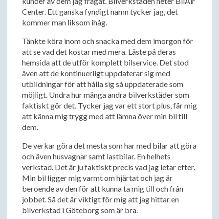
kunder av dem jag frågat. Bilverkstaden heter BilAir
Center. Ett ganska fyndigt namn tycker jag, det
kommer man liksom ihåg.
Tänkte köra inom och snacka med dem imorgon för
att se vad det kostar med mera. Läste på deras
hemsida att de utför komplett bilservice. Det stod
även att de kontinuerligt uppdaterar sig med
utbildningar för att hålla sig så uppdaterade som
möjligt. Undra hur många andra bilverkstäder som
faktiskt gör det. Tycker jag var ett stort plus, får mig
att känna mig trygg med att lämna över min bil till
dem.
De verkar göra det mesta som har med bilar att göra
och även husvagnar samt lastbilar. En helhets
verkstad. Det är ju faktiskt precis vad jag letar efter.
Min bil ligger mig varmt om hjärtat och jag är
beroende av den för att kunna ta mig till och från
jobbet. Så det är viktigt för mig att jag hittar en
bilverkstad i Göteborg som är bra.