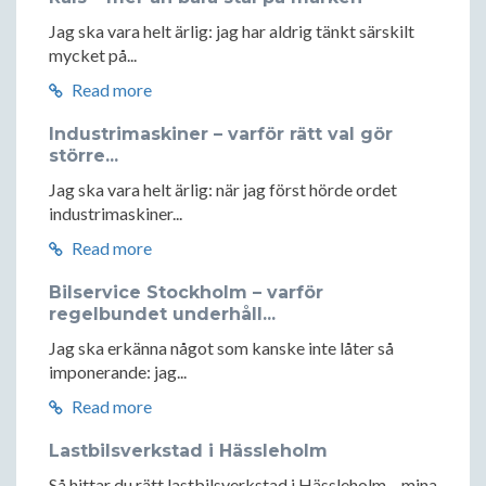
Jag ska vara helt ärlig: jag har aldrig tänkt särskilt
mycket på...
Read more
Industrimaskiner – varför rätt val gör
större...
Jag ska vara helt ärlig: när jag först hörde ordet
industrimaskiner...
Read more
Bilservice Stockholm – varför
regelbundet underhåll...
Jag ska erkänna något som kanske inte låter så
imponerande: jag...
Read more
Lastbilsverkstad i Hässleholm
Så hittar du rätt lastbilsverkstad i Hässleholm – mina