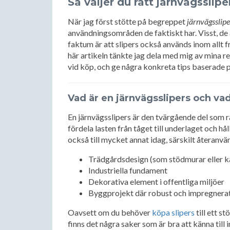
Så väljer du rätt järnvägsslipe
När jag först stötte på begreppet
järnvägsslipe
användningsområden de faktiskt har. Visst, de 
faktum är att slipers också används inom allt f
här artikeln tänkte jag dela med mig av mina r
vid köp, och ge några konkreta tips baserade 
Vad är en järnvägsslipers och vad
En järnvägsslipers är den tvärgående del som rä
fördela lasten från tåget till underlaget och hå
också till mycket annat idag, särskilt återanvä
Trädgårdsdesign (som stödmurar eller k
Industriella fundament
Dekorativa element i offentliga miljöer
Byggprojekt där robust och impregnerat
Oavsett om du behöver
köpa slipers
till ett s
finns det några saker som är bra att känna till 