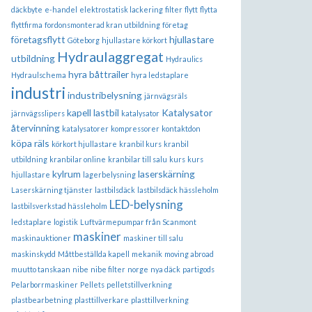
däckbyte
e-handel
elektrostatisk lackering
filter
flytt
flytta
flyttfirma
fordonsmonterad kran utbildning
företag
företagsflytt
hjullastare
Göteborg
hjullastare körkort
Hydraulaggregat
utbildning
Hydraulics
hyra båttrailer
Hydraulschema
hyra ledstaplare
industri
industribelysning
järnvägsräls
kapell lastbil
Katalysator
järnvägsslipers
katalysator
återvinning
katalysatorer
kompressorer
kontaktdon
köpa räls
körkort hjullastare
kranbil kurs
kranbil
utbildning
kranbilar online
kranbilar till salu
kurs
kurs
kylrum
laserskärning
hjullastare
lagerbelysning
Laserskärning tjänster
lastbilsdäck
lastbilsdäck hässleholm
LED-belysning
lastbilsverkstad hässleholm
ledstaplare
logistik
Luftvärmepumpar från Scanmont
maskiner
maskinauktioner
maskiner till salu
maskinskydd
Måttbeställda kapell
mekanik
moving abroad
muutto tanskaan
nibe
nibe filter
norge
nya däck
partigods
Pelarborrmaskiner
Pellets
pelletstillverkning
plastbearbetning
plasttillverkare
plasttillverkning