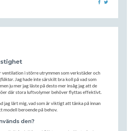
astighet
för ventilation i större utrymmen som verkstäder och
lfläktar
. Jag hade inte särskilt bra koll på vad som
, men ju mer jag läste på desto mer insåg jag att de
iljöer där stora luftvolymer behöver flyttas effektivt.
d jag lärt mig, vad som är viktigt att tänka på innan
rätt modell beroende på behov.
 används den?