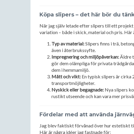
Köpa slipers – det här bör du tän
När jag själv letade efter slipers till ett proje
variation – både i skick, material och pris. Här
Typ av material:
Slipers finns i trä, beto
även i återbrukssyfte.
Impregnering och miljöpåverkan:
Äldre t
gör dem olämpliga för privata trädgårdar
dem i hemmamiljö.
Mått och vikt:
En typisk slipers är cirka 
transportmöjligheter.
Nyskick eller begagnade:
Nya slipers ko
rustikt utseende och kan vara mer prisvä
Fördelar med att använda järnväg
Jag blev faktiskt förvånad över hur estetiskt t
Här är några idéer jag fastnade för: