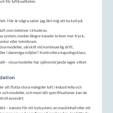
h för luftkvaliteten.
lek. Här är några saker jag lärt mig att ha koll på:
uft som behöver cirkuleras.
pna system, medan längre kanaler kräver mer tryck.
ontor eller teknikrum.
va modeller, särskilt vid kontinuerlig drift.
ller i dammiga miljöer? Kontrollera kapslingsklass.
ll – vissa modeller har självsmörjande lager vilket
dation
er att flytta stora mängder luft i industriella och
r och modeller, och med rätt specifikationer kan de
roll avsevärt.
läkt – kanske för ett kylsystem, en maskinhall eller ett