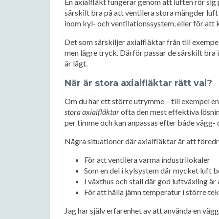
En axialfläkt fungerar genom att luften rör sig p
särskilt bra på att ventilera stora mängder luf
inom kyl- och ventilationssystem, eller för at
Det som särskiljer axialfläktar från till exempe
men lägre tryck. Därför passar de särskilt bra 
är lågt.
När är stora axialfläktar rätt val?
Om du har ett större utrymme – till exempel en l
stora axialfläktar
ofta den mest effektiva lösnin
per timme och kan anpassas efter både vägg- 
Några situationer där axialfläktar är att föredr
För att ventilera varma industrilokaler
Som en del i kylsystem där mycket luft b
I växthus och stall där god luftväxling ä
För att hålla jämn temperatur i större 
Jag har själv erfarenhet av att använda en väg