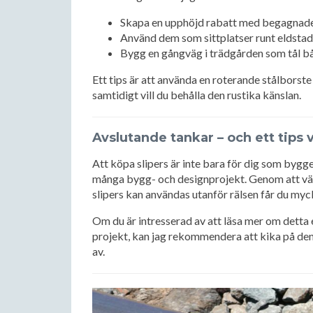
Skapa en upphöjd rabatt med begagnade 
Använd dem som sittplatser runt eldsta
Bygg en gångväg i trädgården som tål bå
Ett tips är att använda en roterande stålborste
samtidigt vill du behålla den rustika känslan.
Avslutande tankar – och ett tips 
Att köpa slipers är inte bara för dig som bygger
många bygg- och designprojekt. Genom att välj
slipers kan användas utanför rälsen får du myc
Om du är intresserad av att läsa mer om detta el
projekt, kan jag rekommendera att kika på de
av.