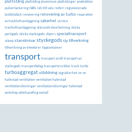
plattstång
plattstång aluminium
plattstänger
produktion
räls
pulverlackering
räls till salu
rederi
regummerade
renovering av turbo
lastbilsdäck
renovering
reparation
säkerhet
av tryckluftsanläggning
service
tryckluftsanläggning
skärande bearbetning
skicka
specialtransport
partigods
skicka styckegods
slipers
styckegods
stansknivar
tillverkning
stämp
tåg
tillverkning av elmotorer
tippcontainer
transport
transport av bil
transport av
styckegods
transportbolag
transportera bilar
truck
turbo
turboaggregat
utbildning
vägsäkerhet
ve
ve
halmstad
ventilation
ventilation halmstad
ventilationslösningar
ventilationslösningar halmstad
webshop
ytbehandling metall