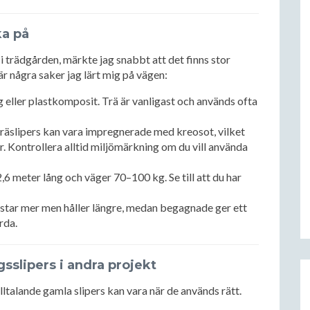
ka på
kt i trädgården, märkte jag snabbt att det finns stor
 är några saker jag lärt mig på vägen:
ng eller plastkomposit. Trä är vanligast och används ofta
räslipers kan vara impregnerade med kreosot, vilket
. Kontrollera alltid miljömärkning om du vill använda
2,6 meter lång och väger 70–100 kg. Se till att du har
star mer men håller längre, medan begagnade ger ett
rda.
sslipers i andra projekt
illtalande gamla slipers kan vara när de används rätt.