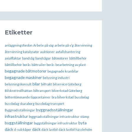
Etiketter
anläggningsfordon
Arbete på väg
arbete på v'g
återvinning
återvinning katalysator
auktioner
avfallshantering
axialfläktar
bandsåg
bandsågar
båtmotorer
båttillbehör
båttillbehör borås
båttrailer borås
bearbetning av plast
begagnade båtmotorer
begagnade kranbilar
begagnade maskiner
belysning industri
bilar
belysningskonsult
bilfrakt
bilservice Göteborg
Bilskrot trollhättan
biltransport
bilverkstad Göteborg
bottentömmande tippcontainer
bra bilverkstad
bussbolag
bussbolag skaraborg
bussbolag transport
byggnadsställningar
Byggnadsställningar
infrastruktur
byggnadsställningar infrastruktur stämp
byggställningar
byta
byggställningar infrastruktur
däck
däck
d-sub kåpor
däck lastbil
däck lastbil hässleholm