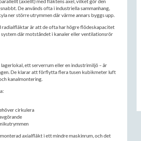
arallellt (axiellt) med fläktens axel, vilket gör den
t snabbt. De används ofta i industriella sammanhang,
t kyla ner större utrymmen där värme annars byggs upp.
l radialfläktar är att de ofta har högre flödeskapacitet
i system där motståndet i kanaler eller ventilationsrör
agerlokal, ett serverrum eller en industrimiljö – är
gen. De klarar att förflytta flera tusen kubikmeter luft
och kanalmontering.
a:
ehöver cirkulera
r avgörande
teknikutrymmen
gmonterad axialfläkt i ett mindre maskinrum, och det