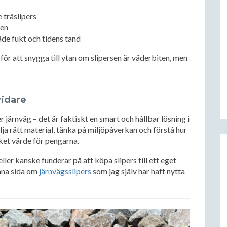
träslipers
den
de fukt och tidens tand
 för att snygga till ytan om slipersen är väderbiten, men
vidare
 järnväg – det är faktiskt en smart och hållbar lösning i
a rätt material, tänka på miljöpåverkan och förstå hur
ket värde för pengarna.
ler kanske funderar på att köpa slipers till ett eget
nna sida om
järnvägsslipers
som jag själv har haft nytta