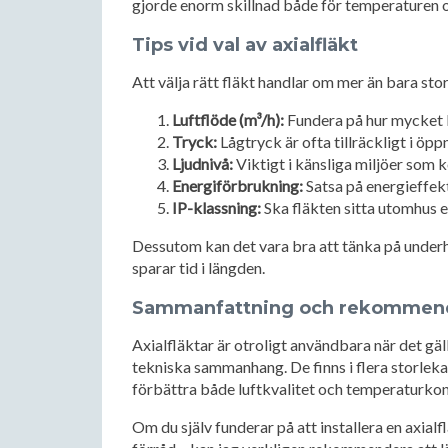
gjorde enorm skillnad både för temperaturen oc
Tips vid val av axialfläkt
Att välja rätt fläkt handlar om mer än bara stor
Luftflöde (m³/h):
Fundera på hur mycket l
Tryck:
Lågtryck är ofta tillräckligt i öp
Ljudnivå:
Viktigt i känsliga miljöer som k
Energiförbrukning:
Satsa på energieffekti
IP-klassning:
Ska fläkten sitta utomhus e
Dessutom kan det vara bra att tänka på underhå
sparar tid i längden.
Sammanfattning och rekommen
Axialfläktar är otroligt användbara när det gäll
tekniska sammanhang. De finns i flera storleka
förbättra både luftkvalitet och temperaturkont
Om du själv funderar på att installera en axialf