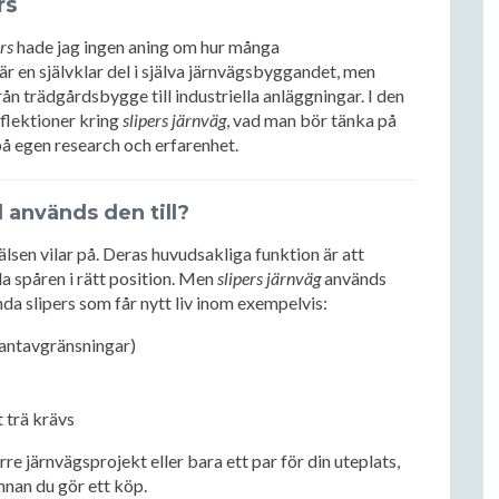
rs
rs
hade jag ingen aning om hur många
är en självklar del i själva järnvägsbyggandet, men
rån trädgårdsbygge till industriella anläggningar. I den
eflektioner kring
slipers järnväg
, vad man bör tänka på
på egen research och erfarenhet.
 används den till?
lsen vilar på. Deras huvudsakliga funktion är att
lla spåren i rätt position. Men
slipers järnväg
används
nda slipers som får nytt liv inom exempelvis:
antavgränsningar)
 trä krävs
törre järnvägsprojekt eller bara ett par för din uteplats,
innan du gör ett köp.