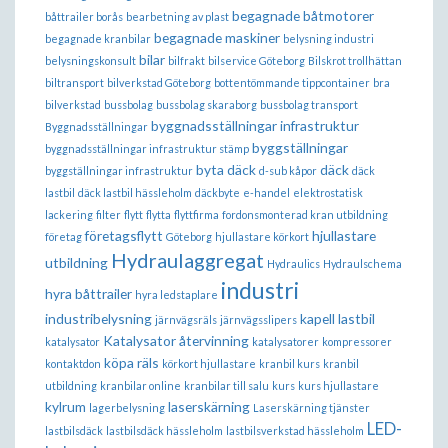
begagnade båtmotorer
båttrailer borås
bearbetning av plast
begagnade maskiner
begagnade kranbilar
belysning industri
bilar
belysningskonsult
bilfrakt
bilservice Göteborg
Bilskrot trollhättan
biltransport
bilverkstad Göteborg
bottentömmande tippcontainer
bra
bilverkstad
bussbolag
bussbolag skaraborg
bussbolag transport
byggnadsställningar infrastruktur
Byggnadsställningar
byggställningar
byggnadsställningar infrastruktur stämp
byta däck
däck
byggställningar infrastruktur
d-sub kåpor
däck
lastbil
däck lastbil hässleholm
däckbyte
e-handel
elektrostatisk
lackering
filter
flytt
flytta
flyttfirma
fordonsmonterad kran utbildning
företagsflytt
hjullastare
företag
Göteborg
hjullastare körkort
Hydraulaggregat
utbildning
Hydraulics
Hydraulschema
industri
hyra båttrailer
hyra ledstaplare
industribelysning
kapell lastbil
järnvägsräls
järnvägsslipers
Katalysator återvinning
katalysator
katalysatorer
kompressorer
köpa räls
kontaktdon
körkort hjullastare
kranbil kurs
kranbil
utbildning
kranbilar online
kranbilar till salu
kurs
kurs hjullastare
kylrum
laserskärning
lagerbelysning
Laserskärning tjänster
LED-
lastbilsdäck
lastbilsdäck hässleholm
lastbilsverkstad hässleholm