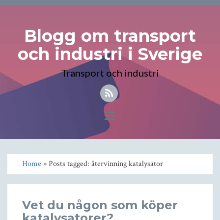
Blogg om transport
och industri i Sverige
Transport och industri
Toggle
navigation
Home
» Posts tagged: återvinning katalysator
Vet du någon som köper
katalysatorer?