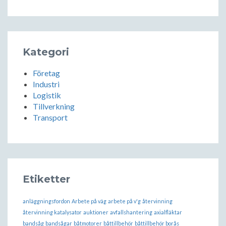
Kategori
Företag
Industri
Logistik
Tillverkning
Transport
Etiketter
anläggningsfordon
Arbete på väg
arbete på v'g
återvinning
återvinning katalysator
auktioner
avfallshantering
axialfläktar
bandsåg
bandsågar
båtmotorer
båttillbehör
båttillbehör borås