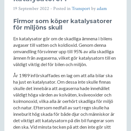
19 September 2022
- Posted in
Transport
by
adam
Firmor som köper katalysatorer
för miljöns skull
En katalysator gör om de skadliga ämnena i bilens
avgaser till vatten och koldioxid. Genom denna
omvandling försvinner upp till 95% av alla skadliga
ämnen från avgaserna, vilket gör katalysatorn till en
väldigt viktig del för bilen och miljön.
År 1989 införskaffades en lag om att alla bilar ska
ha just en katalysator. Om dessa inte skulle finnas
skulle det innebära att avgaserna hade innehållet
väldigt höga värden av kolväten, kväveoxider och
kolmonoxid, vilka alla är oerhört skadliga för miljö
och natur. Eftersom nedfall av surt regn skulle ha
inneburit hög skada för både djur och människor är
det viktigt att katalysatorn på din bil fungerar som
den ska. Vid minsta tecken på att den inte gör sitt