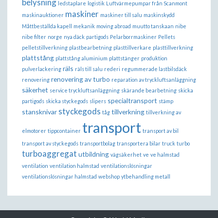
belysning
ledstaplare
logistik
Luftvärmepumpar från Scanmont
maskiner
maskinauktioner
maskiner till salu
maskinskydd
Måttbeställda kapell
mekanik
moving abroad
muutto tanskaan
nibe
nibe filter
norge
nya däck
partigods
Pelarborrmaskiner
Pellets
pelletstillverkning
plastbearbetning
plasttillverkare
plasttillverkning
plattstång
plattstång aluminium
plattstänger
produktion
räls
pulverlackering
räls till salu
rederi
regummerade lastbilsdäck
renovering av turbo
renovering
reparation av tryckluftsanläggning
säkerhet
service tryckluftsanläggning
skärande bearbetning
skicka
specialtransport
partigods
skicka styckegods
slipers
stämp
styckegods
stansknivar
tillverkning
tåg
tillverkning av
transport
elmotorer
tippcontainer
transport av bil
transport av styckegods
transportbolag
transportera bilar
truck
turbo
turboaggregat
utbildning
vägsäkerhet
ve
ve halmstad
ventilation
ventilation halmstad
ventilationslösningar
ventilationslösningar halmstad
webshop
ytbehandling metall