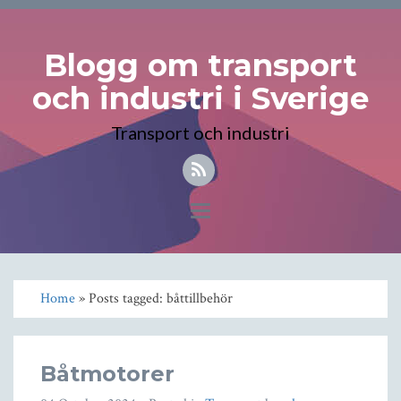
Blogg om transport
och industri i Sverige
Transport och industri
Toggle
navigation
Home
» Posts tagged: båttillbehör
Båtmotorer