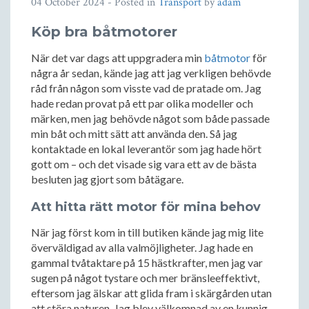
04 October 2024
- Posted in
Transport
by
adam
Köp bra båtmotorer
När det var dags att uppgradera min
båtmotor
för
några år sedan, kände jag att jag verkligen behövde
råd från någon som visste vad de pratade om. Jag
hade redan provat på ett par olika modeller och
märken, men jag behövde något som både passade
min båt och mitt sätt att använda den. Så jag
kontaktade en lokal leverantör som jag hade hört
gott om – och det visade sig vara ett av de bästa
besluten jag gjort som båtägare.
Att hitta rätt motor för mina behov
När jag först kom in till butiken kände jag mig lite
överväldigad av alla valmöjligheter. Jag hade en
gammal tvåtaktare på 15 hästkrafter, men jag var
sugen på något tystare och mer bränsleeffektivt,
eftersom jag älskar att glida fram i skärgården utan
att störa naturen. Jag blev välkomnad av en kunnig