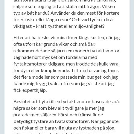
säljare som tog sig tid att ställa rätt frågor: Vilken
typ av båt har du? Använder du den mest för kortare
turer, fiske eller långa resor? Och vad tycker du är
viktigast – kraft, tysthet eller miljövänlighet?
Efter att ha beskrivit mina turer längs kusten, där jag
ofta utforskar grunda vikar och små öar,
rekommenderade säljaren en modern fyrtaktsmotor.
Jag hade hört mycket om fördelarna med
fyrtaktsmotorer tidigare, men trodde de skulle vara
för dyra eller komplicerade. Till min förvåning fanns
det flera modeller som passade min budget, och jag
kände mig trygg i valet eftersom jag visste att jag
fick experthjälp.
Beslutet att byta till en fyrtaktsmotor baserades på
några saker som blev allt tydligare ju mer jag
pratade med säljaren. Först och främst är de
betydligt tystare än tvåtaktsmotorer. När jag är ute
och fiskar eller bara vill njuta av tystnaden på sjön,