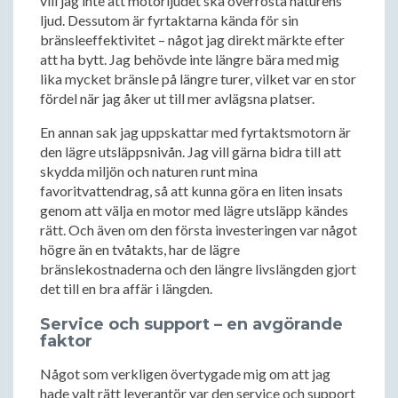
vill jag inte att motorljudet ska överrösta naturens
ljud. Dessutom är fyrtaktarna kända för sin
bränsleeffektivitet – något jag direkt märkte efter
att ha bytt. Jag behövde inte längre bära med mig
lika mycket bränsle på längre turer, vilket var en stor
fördel när jag åker ut till mer avlägsna platser.
En annan sak jag uppskattar med fyrtaktsmotorn är
den lägre utsläppsnivån. Jag vill gärna bidra till att
skydda miljön och naturen runt mina
favoritvattendrag, så att kunna göra en liten insats
genom att välja en motor med lägre utsläpp kändes
rätt. Och även om den första investeringen var något
högre än en tvåtakts, har de lägre
bränslekostnaderna och den längre livslängden gjort
det till en bra affär i längden.
Service och support – en avgörande
faktor
Något som verkligen övertygade mig om att jag
hade valt rätt leverantör var den service och support