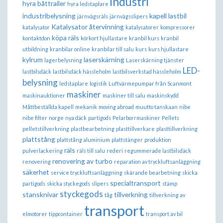
industri
hyra båttrailer
hyra ledstaplare
industribelysning
kapell lastbil
järnvägsräls
järnvägsslipers
Katalysator återvinning
katalysator
katalysatorer
kompressorer
köpa räls
kontaktdon
körkort hjullastare
kranbil kurs
kranbil
utbildning
kranbilar online
kranbilar till salu
kurs
kurs hjullastare
kylrum
laserskärning
lagerbelysning
Laserskärning tjänster
LED-
lastbilsdäck
lastbilsdäck hässleholm
lastbilsverkstad hässleholm
belysning
ledstaplare
logistik
Luftvärmepumpar från Scanmont
maskiner
maskinauktioner
maskiner till salu
maskinskydd
Måttbeställda kapell
mekanik
moving abroad
muutto tanskaan
nibe
nibe filter
norge
nya däck
partigods
Pelarborrmaskiner
Pellets
pelletstillverkning
plastbearbetning
plasttillverkare
plasttillverkning
plattstång
plattstång aluminium
plattstänger
produktion
räls
pulverlackering
räls till salu
rederi
regummerade lastbilsdäck
renovering av turbo
renovering
reparation av tryckluftsanläggning
säkerhet
service tryckluftsanläggning
skärande bearbetning
skicka
specialtransport
partigods
skicka styckegods
slipers
stämp
styckegods
stansknivar
tillverkning
tåg
tillverkning av
transport
elmotorer
tippcontainer
transport av bil