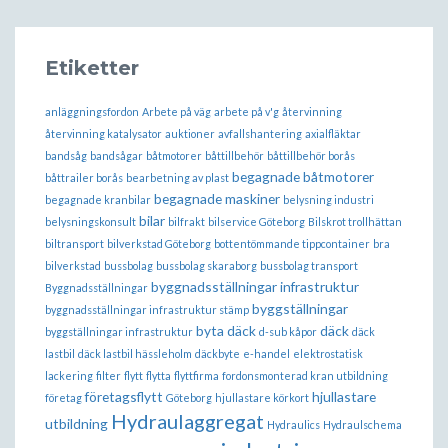
Etiketter
anläggningsfordon
Arbete på väg
arbete på v'g
återvinning
återvinning katalysator
auktioner
avfallshantering
axialfläktar
bandsåg
bandsågar
båtmotorer
båttillbehör
båttillbehör borås
begagnade båtmotorer
båttrailer borås
bearbetning av plast
begagnade maskiner
begagnade kranbilar
belysning industri
bilar
belysningskonsult
bilfrakt
bilservice Göteborg
Bilskrot trollhättan
biltransport
bilverkstad Göteborg
bottentömmande tippcontainer
bra
bilverkstad
bussbolag
bussbolag skaraborg
bussbolag transport
byggnadsställningar infrastruktur
Byggnadsställningar
byggställningar
byggnadsställningar infrastruktur stämp
byta däck
däck
byggställningar infrastruktur
d-sub kåpor
däck
lastbil
däck lastbil hässleholm
däckbyte
e-handel
elektrostatisk
lackering
filter
flytt
flytta
flyttfirma
fordonsmonterad kran utbildning
företagsflytt
hjullastare
företag
Göteborg
hjullastare körkort
Hydraulaggregat
utbildning
Hydraulics
Hydraulschema