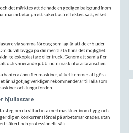
a, och det märktes att de hade en gedigen bakgrund inom
hur man arbetar på ett säkert och effektivt sätt, vilket
lastare via samma företag som jag är att de erbjuder
m du vill bygga på din meritlista finns det möjlighet
in, teleskoplastare eller truck. Genom att samla fler
betalt och varierande jobb inom maskinförarbranschen.
unna hantera ännu fler maskiner, vilket kommer att göra
t är något jag verkligen rekommenderar till alla som
maskiner och tunga fordon.
r hjullastare
örsta steg om du vill arbeta med maskiner inom bygg och
a ger dig en konkurrensfördel på arbetsmarknaden, utan
ett säkert och professionellt sätt.