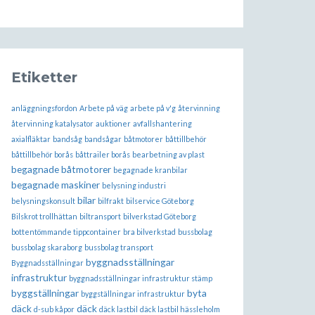
Etiketter
anläggningsfordon
Arbete på väg
arbete på v'g
återvinning
återvinning katalysator
auktioner
avfallshantering
axialfläktar
bandsåg
bandsågar
båtmotorer
båttillbehör
båttillbehör borås
båttrailer borås
bearbetning av plast
begagnade båtmotorer
begagnade kranbilar
begagnade maskiner
belysning industri
bilar
belysningskonsult
bilfrakt
bilservice Göteborg
Bilskrot trollhättan
biltransport
bilverkstad Göteborg
bottentömmande tippcontainer
bra bilverkstad
bussbolag
bussbolag skaraborg
bussbolag transport
byggnadsställningar
Byggnadsställningar
infrastruktur
byggnadsställningar infrastruktur stämp
byggställningar
byta
byggställningar infrastruktur
däck
däck
d-sub kåpor
däck lastbil
däck lastbil hässleholm