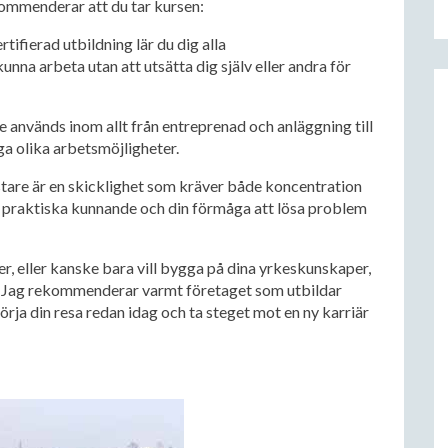
ekommenderar att du tar kursen:
tifierad utbildning lär du dig alla
unna arbeta utan att utsätta dig själv eller andra för
re används inom allt från entreprenad och anläggning till
ga olika arbetsmöjligheter.
astare är en skicklighet som kräver både koncentration
 praktiska kunnande och din förmåga att lösa problem
r, eller kanske bara vill bygga på dina yrkeskunskaper,
val. Jag rekommenderar varmt företaget som utbildar
rja din resa redan idag och ta steget mot en ny karriär