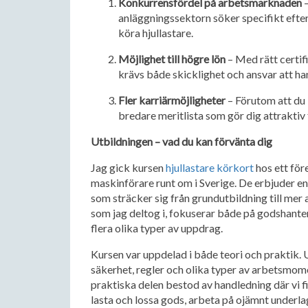
Konkurrensfördel på arbetsmarknaden
–
anläggningssektorn söker specifikt efter 
köra hjullastare.
Möjlighet till högre lön
– Med rätt certif
krävs både skicklighet och ansvar att ha
Fler karriärmöjligheter
– Förutom att du 
bredare meritlista som gör dig attraktiv
Utbildningen – vad du kan förvänta dig
Jag gick kursen
hjullastare körkort
hos ett för
maskinförare runt om i Sverige. De erbjuder en
som sträcker sig från grundutbildning till mer
som jag deltog i, fokuserar både på godshanter
flera olika typer av uppdrag.
Kursen var uppdelad i både teori och praktik. 
säkerhet, regler och olika typer av arbetsmom
praktiska delen bestod av handledning där vi f
lasta och lossa gods, arbeta på ojämnt under