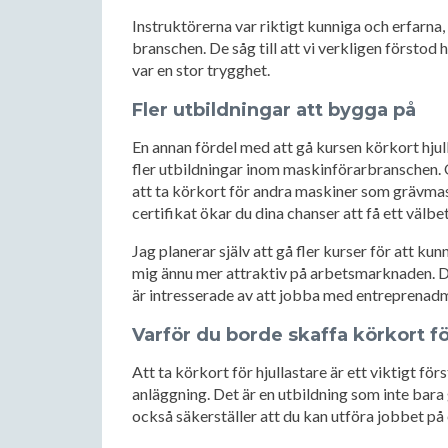
Instruktörerna var riktigt kunniga och erfarn
branschen. De såg till att vi verkligen förstod 
var en stor trygghet.
Fler utbildningar att bygga på
En annan fördel med att gå kursen körkort hjul
fler utbildningar inom maskinförarbranschen. O
att ta körkort för andra maskiner som grävmask
certifikat ökar du dina chanser att få ett väl
Jag planerar själv att gå fler kurser för att k
mig ännu mer attraktiv på arbetsmarknaden. De
är intresserade av att jobba med entreprenad
Varför du borde skaffa körkort fö
Att ta körkort för hjullastare är ett viktigt f
anläggning. Det är en utbildning som inte bar
också säkerställer att du kan utföra jobbet på 