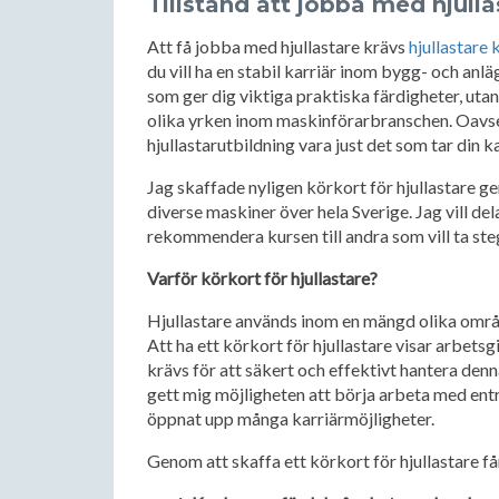
Tillstånd att jobba med hjull
Att få jobba med hjullastare krävs
hjullastare 
du vill ha en stabil karriär inom bygg- och an
som ger dig viktiga praktiska färdigheter, utan
olika yrken inom maskinförarbranschen. Oavsett
hjullastarutbildning vara just det som tar din kar
Jag skaffade nyligen körkort för hjullastare 
diverse maskiner över hela Sverige. Jag vill d
rekommendera kursen till andra som vill ta stege
Varför körkort för hjullastare?
Hjullastare används inom en mängd olika område
Att ha ett körkort för hjullastare visar arbets
krävs för att säkert och effektivt hantera den
gett mig möjligheten att börja arbeta med en
öppnat upp många karriärmöjligheter.
Genom att skaffa ett körkort för hjullastare få