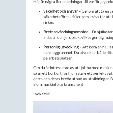
Här är några fler anledningar till varför jag r
Säkerhet och ansvar
– Genom att ta en cer
säkerhetsföreskrifter som krävs för att k
risker.
Brett användningsområde
– En hjullasta
industri och jordbruk, vilket ger dig mån
Personlig utveckling
– Att köra en hjull
och noggrannhet. Du utvecklar både ditt
på arbetsplatsen.
Om du är intresserad av att jobba med maskine
så är ett körkort för hjullastare ett perfekt 
detta och deras breda utbud av utbildningar. Bö
inom maskinförarbranschen!
Lycka till!