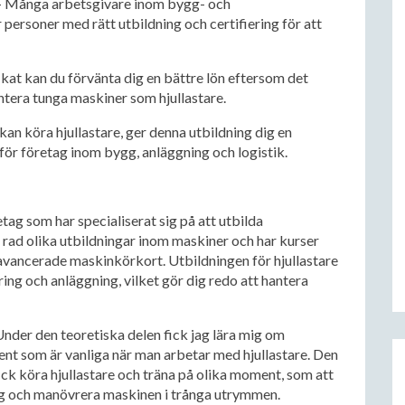
 Många arbetsgivare inom bygg- och
personer med rätt utbildning och certifiering för att
ikat kan du förvänta dig en bättre lön eftersom det
ntera tunga maskiner som hjullastare.
kan köra hjullastare, ger denna utbildning dig en
 för företag inom bygg, anläggning och logistik.
etag som har specialiserat sig på att utbilda
 rad olika utbildningar inom maskiner och har kurser
 avancerade maskinkörkort. Utbildningen för hjullastare
ing och anläggning, vilket gör dig redo att hantera
Under den teoretiska delen fick jag lära mig om
ent som är vanliga när man arbetar med hjullastare. Den
ick köra hjullastare och träna på olika moment, som att
lag och manövrera maskinen i trånga utrymmen.