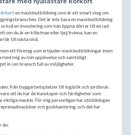
astare med hjullastare körkort
körkort
en maskinutbildning som är ett smart steg om
läggningsbranschen. Det är inte bara en maskinutbildning
 också en investering som kan öppna dörrar till en rad
 om du är en kille/man eller tjej/kvinna, kan en
riär till nästa nivå.
genom ett företag som erbjuder maskinutbildningar inom
ela med mig av min upplevelse och samtidigt
t in i en bransch full av möjligheter.
n, från byggarbetsplatser till logistik och jordbruk.
givare att du har de kunskaper och färdigheter som
na viktiga maskin. För mig personligen har utbildningen
treprenadmaskiner och godshantering, och det har
r du: