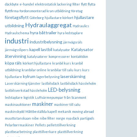
däckbyte
e-handel
elektrostatisk lackering
filter
flytt
flytta
flyttfirma
fordonsmonterad kran utbildning
företag
företagsflytt
hjullastare
Göteborg
hjullastare körkort
Hydraulaggregat
utbildning
Hydraulics
hyra båttrailer
Hydraulschema
hyra ledstaplare
industri
industribelysning
järnvägsräls
kapell lastbil
Katalysator
järnvägsslipers
katalysator
återvinning
katalysatorer
kompressorer
kontaktdon
köpa räls
körkort hjullastare
kranbil kurs
kranbil
utbildning
kranbilar online
kranbilar till salu
kurs
kurs
kylrum
laserskärning
hjullastare
lagerbelysning
Laserskärning tjänster
lastbilsdäck
lastbilsdäck hässleholm
LED-belysning
lastbilsverkstad hässleholm
ledstaplare
logistik
Luftvärmepumpar från Scanmont
maskiner
maskinauktioner
maskiner till salu
maskinskydd
Måttbeställda kapell
mekanik
moving abroad
muutto tanskaan
nibe
nibe filter
norge
nya däck
partigods
Pelarborrmaskiner
Pellets
pelletstillverkning
plastbearbetning
plasttillverkare
plasttillverkning