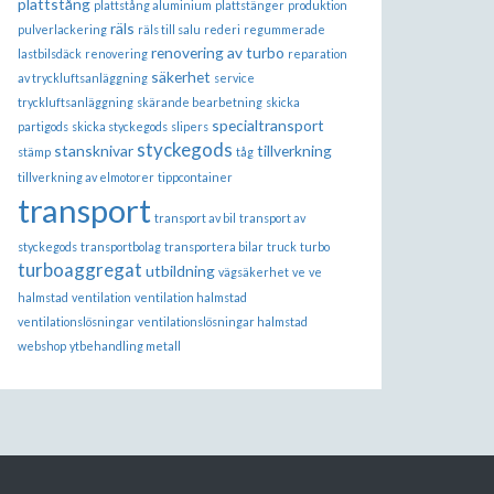
plattstång
plattstång aluminium
plattstänger
produktion
räls
pulverlackering
räls till salu
rederi
regummerade
renovering av turbo
lastbilsdäck
renovering
reparation
säkerhet
av tryckluftsanläggning
service
tryckluftsanläggning
skärande bearbetning
skicka
specialtransport
partigods
skicka styckegods
slipers
styckegods
stansknivar
tillverkning
stämp
tåg
tillverkning av elmotorer
tippcontainer
transport
transport av bil
transport av
styckegods
transportbolag
transportera bilar
truck
turbo
turboaggregat
utbildning
vägsäkerhet
ve
ve
halmstad
ventilation
ventilation halmstad
ventilationslösningar
ventilationslösningar halmstad
webshop
ytbehandling metall