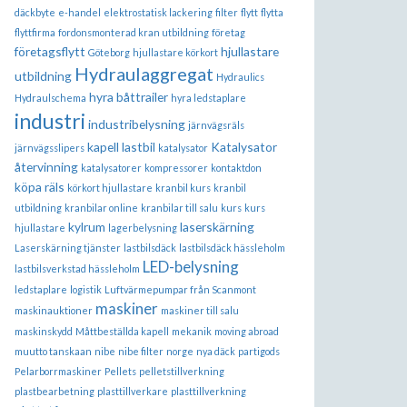
däckbyte
e-handel
elektrostatisk lackering
filter
flytt
flytta
flyttfirma
fordonsmonterad kran utbildning
företag
företagsflytt
hjullastare
Göteborg
hjullastare körkort
Hydraulaggregat
utbildning
Hydraulics
hyra båttrailer
Hydraulschema
hyra ledstaplare
industri
industribelysning
järnvägsräls
kapell lastbil
Katalysator
järnvägsslipers
katalysator
återvinning
katalysatorer
kompressorer
kontaktdon
köpa räls
körkort hjullastare
kranbil kurs
kranbil
utbildning
kranbilar online
kranbilar till salu
kurs
kurs
kylrum
laserskärning
hjullastare
lagerbelysning
Laserskärning tjänster
lastbilsdäck
lastbilsdäck hässleholm
LED-belysning
lastbilsverkstad hässleholm
ledstaplare
logistik
Luftvärmepumpar från Scanmont
maskiner
maskinauktioner
maskiner till salu
maskinskydd
Måttbeställda kapell
mekanik
moving abroad
muutto tanskaan
nibe
nibe filter
norge
nya däck
partigods
Pelarborrmaskiner
Pellets
pelletstillverkning
plastbearbetning
plasttillverkare
plasttillverkning