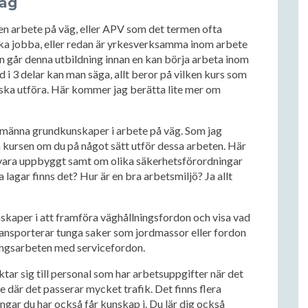
väg
sen arbete på väg, eller APV som det termen ofta
ska jobba, eller redan är yrkesverksamma inom arbete
an går denna utbildning innan en kan börja arbeta inom
d i 3 delar kan man säga, allt beror på vilken kurs som
ska utföra. Här kommer jag berätta lite mer om
llmänna grundkunskaper i arbete på väg. Som jag
a kursen om du på något sätt utför dessa arbeten. Här
r vara uppbyggt samt om olika säkerhetsförordningar
lagar finns det? Hur är en bra arbetsmiljö? Ja allt
nskaper i att framföra väghållningsfordon och visa vad
transporterar tunga saker som jordmassor eller fordon
ringsarbeten med servicefordon.
ktar sig till personal som har arbetsuppgifter när det
e där det passerar mycket trafik. Det finns flera
gar du har också får kunskap i. Du lär dig också