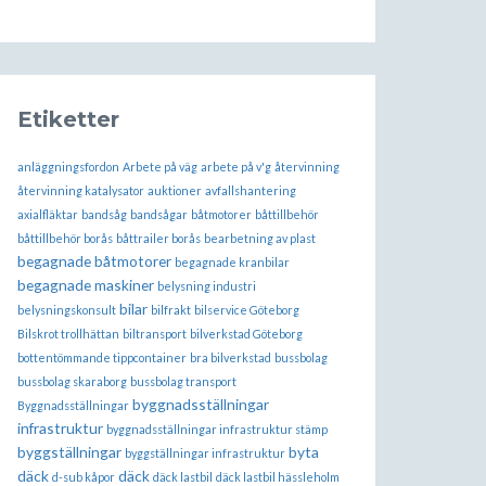
Etiketter
anläggningsfordon
Arbete på väg
arbete på v'g
återvinning
återvinning katalysator
auktioner
avfallshantering
axialfläktar
bandsåg
bandsågar
båtmotorer
båttillbehör
båttillbehör borås
båttrailer borås
bearbetning av plast
begagnade båtmotorer
begagnade kranbilar
begagnade maskiner
belysning industri
bilar
belysningskonsult
bilfrakt
bilservice Göteborg
Bilskrot trollhättan
biltransport
bilverkstad Göteborg
bottentömmande tippcontainer
bra bilverkstad
bussbolag
bussbolag skaraborg
bussbolag transport
byggnadsställningar
Byggnadsställningar
infrastruktur
byggnadsställningar infrastruktur stämp
byggställningar
byta
byggställningar infrastruktur
däck
däck
d-sub kåpor
däck lastbil
däck lastbil hässleholm