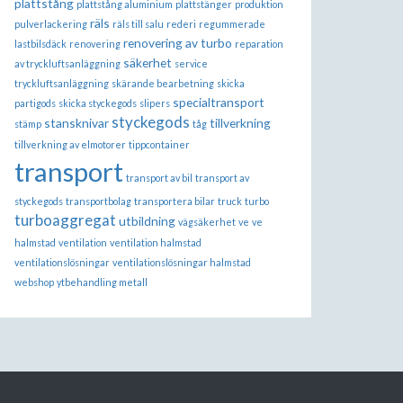
plattstång
plattstång aluminium
plattstänger
produktion
räls
pulverlackering
räls till salu
rederi
regummerade
renovering av turbo
lastbilsdäck
renovering
reparation
säkerhet
av tryckluftsanläggning
service
tryckluftsanläggning
skärande bearbetning
skicka
specialtransport
partigods
skicka styckegods
slipers
styckegods
stansknivar
tillverkning
stämp
tåg
tillverkning av elmotorer
tippcontainer
transport
transport av bil
transport av
styckegods
transportbolag
transportera bilar
truck
turbo
turboaggregat
utbildning
vägsäkerhet
ve
ve
halmstad
ventilation
ventilation halmstad
ventilationslösningar
ventilationslösningar halmstad
webshop
ytbehandling metall