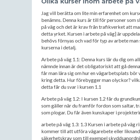
Olika kurser inom arbete på 
Jag vill berätta om lite min erfarenhet om kur
benämns. Denna kurs är till för personer som 
på väg och det är krav från trafikverket att m
detta yrket. Kursen i arbete på väg] är uppdela
behövs förnyas och vad för typ av arbete man 
kurserna i detalj.
Arbete på väg 1.1: Denna kurs lär du dig om a
nämnde innan är det obligatoriskt att gå denn
får man lära sig om hur en vägarbetsplats bö
kring detta. Hur förebygger man olyckor? vilka 
detta får du svar i kursen 1.1
Arbete på väg 1.2: I kursen 1.2 får du grundku
som gäller när du framför fordon som saltar, 
som plogar. Du får även kunskaper i projekte
arbete på väg 1.3: 1.3 Kursen i arbete på väg ri
kommer till att utföra vägarebete eller liknand
säkerhetskrav som till exempel skyddsanordnin