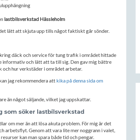
hjulupphängning
en
lastbilsverkstad Hässleholm
et lätt att skjuta upp tills något faktiskt går sönder.
kring däck och service för tung trafik i området hittade
informativ och lätt att ta till sig. Den gav mig bättre
k och hur verkstäder i området arbetar.
a kan jag rekommendera att
kika på denna sida om
re än något säljande, vilket jag uppskattar.
ig som söker lastbilsverkstad
lar om mer än att lösa akuta problem. För mig är det
ch arbetsflyt. Genom att vara lite mer noggrann i valet,
 resurser kan man spara både tid och pengar.