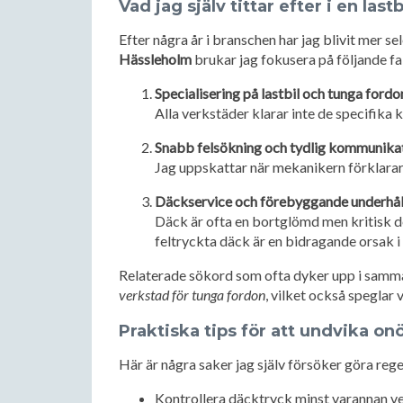
Vad jag själv tittar efter i en las
Efter några år i branschen har jag blivit mer sel
Hässleholm
brukar jag fokusera på följande fa
Specialisering på lastbil och tunga fordo
Alla verkstäder klarar inte de specifika 
Snabb felsökning och tydlig kommunika
Jag uppskattar när mekanikern förklarar 
Däckservice och förebyggande underhål
Däck är ofta en bortglömd men kritisk del.
feltryckta däck är en bidragande orsak 
Relaterade sökord som ofta dyker upp i sam
verkstad för tunga fordon
, vilket också speglar
Praktiska tips för att undvika o
Här är några saker jag själv försöker göra reg
Kontrollera däcktryck minst varannan v