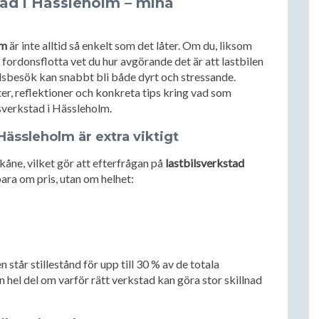
stad i Hässleholm – mina
lm
är inte alltid så enkelt som det låter. Om du, liksom
e fordonsflotta vet du hur avgörande det är att lastbilen
adsbesök kan snabbt bli både dyrt och stressande.
ter, reflektioner och konkreta tips kring vad som
lsverkstad i Hässleholm.
 Hässleholm är extra viktigt
kåne, vilket gör att efterfrågan på
lastbilsverkstad
bara om pris, utan om helhet:
står stillestånd för upp till 30 % av de totala
 hel del om varför rätt verkstad kan göra stor skillnad