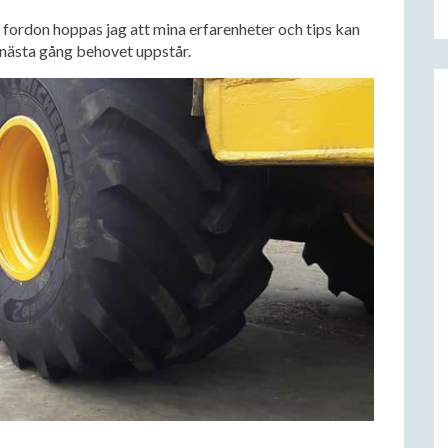
a fordon hoppas jag att mina erfarenheter och tips kan
 nästa gång behovet uppstår.