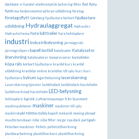
däckbyte
e-handel
elektrostatisk lackering
filter
flytt
flytta
flyttfirma
fordonsmonterad kran utbildning
företag
företagsflytt
hjullastare
Göteborg
hjullastare körkort
Hydraulaggregat
utbildning
Hydraulics
hyra båttrailer
Hydraulschema
hyra ledstaplare
industri
industribelysning
järnvägsräls
kapell lastbil
Katalysator
järnvägsslipers
katalysator
återvinning
katalysatorer
kompressorer
kontaktdon
köpa räls
körkort hjullastare
kranbil kurs
kranbil
utbildning
kranbilar online
kranbilar till salu
kurs
kurs
kylrum
laserskärning
hjullastare
lagerbelysning
Laserskärning tjänster
lastbilsdäck
lastbilsdäck hässleholm
LED-belysning
lastbilsverkstad hässleholm
ledstaplare
logistik
Luftvärmepumpar från Scanmont
maskiner
maskinauktioner
maskiner till salu
maskinskydd
Måttbeställda kapell
mekanik
moving abroad
muutto tanskaan
nibe
nibe filter
norge
nya däck
partigods
Pelarborrmaskiner
Pellets
pelletstillverkning
plastbearbetning
plasttillverkare
plasttillverkning