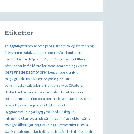
Etiketter
anläggningsfordon
Arbete på väg
arbete på v'g
återvinning
återvinning katalysator
auktioner
avfallshantering
axialfläktar
bandsåg
bandsågar
båtmotorer
båttillbehör
båttillbehör borås
båttrailer borås
bearbetning av plast
begagnade båtmotorer
begagnade kranbilar
begagnade maskiner
belysning industri
bilar
belysningskonsult
bilfrakt
bilservice Göteborg
Bilskrot trollhättan
biltransport
bilverkstad Göteborg
bottentömmande tippcontainer
bra bilverkstad
bussbolag
bussbolag skaraborg
bussbolag transport
byggnadsställningar
Byggnadsställningar
infrastruktur
byggnadsställningar infrastruktur stämp
byggställningar
byta
byggställningar infrastruktur
däck
däck
d-sub kåpor
däck lastbil
däck lastbil hässleholm