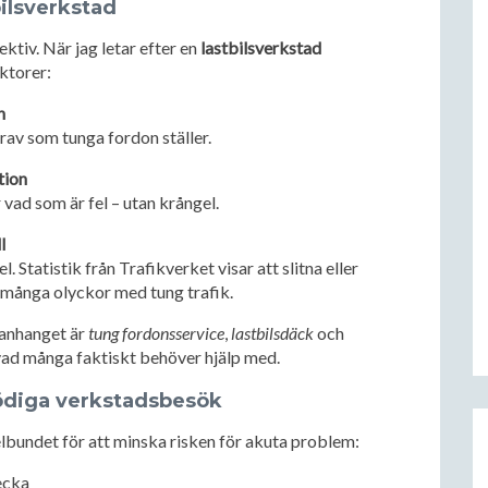
tbilsverkstad
ektiv. När jag letar efter en
lastbilsverkstad
ktorer:
n
krav som tunga fordon ställer.
tion
vad som är fel – utan krångel.
l
 Statistik från Trafikverket visar att slitna eller
i många olyckor med tung trafik.
manhanget är
tung fordonsservice
,
lastbilsdäck
och
 vad många faktiskt behöver hjälp med.
nödiga verkstadsbesök
elbundet för att minska risken för akuta problem:
ecka