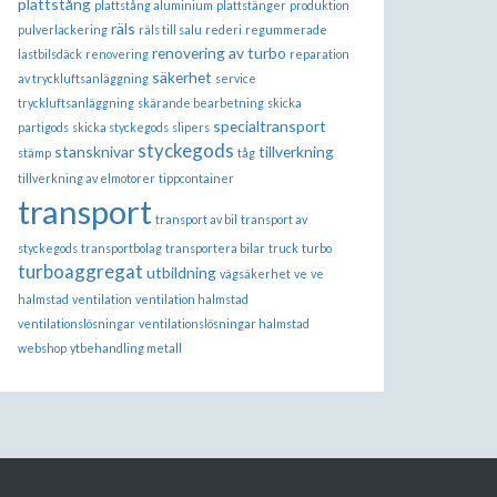
plattstång
plattstång aluminium
plattstänger
produktion
räls
pulverlackering
räls till salu
rederi
regummerade
renovering av turbo
lastbilsdäck
renovering
reparation
säkerhet
av tryckluftsanläggning
service
tryckluftsanläggning
skärande bearbetning
skicka
specialtransport
partigods
skicka styckegods
slipers
styckegods
stansknivar
tillverkning
stämp
tåg
tillverkning av elmotorer
tippcontainer
transport
transport av bil
transport av
styckegods
transportbolag
transportera bilar
truck
turbo
turboaggregat
utbildning
vägsäkerhet
ve
ve
halmstad
ventilation
ventilation halmstad
ventilationslösningar
ventilationslösningar halmstad
webshop
ytbehandling metall