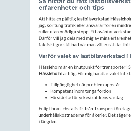
Så hittar du rätt lastbilsverk
erfarenheter och tips
Att hitta en pålitlig
lastbilsverkstad Hässleho
jag, kör tung trafik eller ansvarar för en mindr
rullar utan onödiga stopp. Ett oväntat verkst
Därför vill jag dela med mig av mina erfarenhe
faktiskt gör skillnad när man väljer rätt lastbi
Varför valet av lastbilsverkstad i
Hässleholm är en knutpunkt för transporter i S
Hässleholm
är hög. För mig handlar valet inte 
Tillgänglighet när problem uppstår
Kompetens inom tunga fordon
Förståelse för yrkestrafikens vardag
Enligt branschstatistik från Transportföretagen 
underhållskostnaderna för åkerier. Det säger en
i längden.