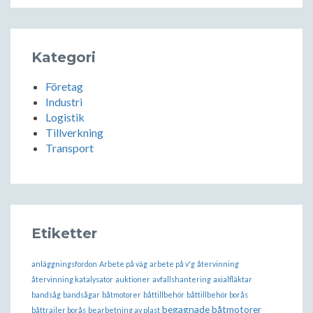
Kategori
Företag
Industri
Logistik
Tillverkning
Transport
Etiketter
anläggningsfordon
Arbete på väg
arbete på v'g
återvinning
återvinning katalysator
auktioner
avfallshantering
axialfläktar
bandsåg
bandsågar
båtmotorer
båttillbehör
båttillbehör borås
begagnade båtmotorer
båttrailer borås
bearbetning av plast