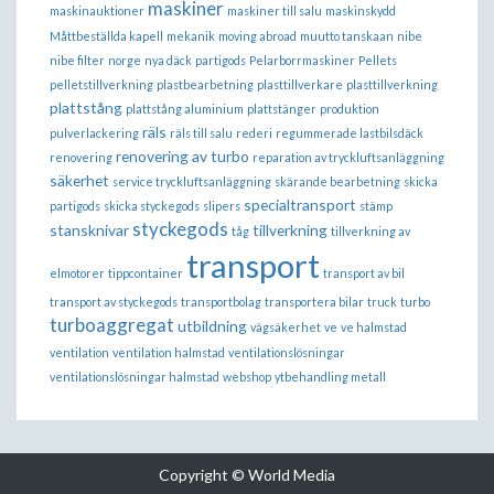
maskiner
maskinauktioner
maskiner till salu
maskinskydd
Måttbeställda kapell
mekanik
moving abroad
muutto tanskaan
nibe
nibe filter
norge
nya däck
partigods
Pelarborrmaskiner
Pellets
pelletstillverkning
plastbearbetning
plasttillverkare
plasttillverkning
plattstång
plattstång aluminium
plattstänger
produktion
räls
pulverlackering
räls till salu
rederi
regummerade lastbilsdäck
renovering av turbo
renovering
reparation av tryckluftsanläggning
säkerhet
service tryckluftsanläggning
skärande bearbetning
skicka
specialtransport
partigods
skicka styckegods
slipers
stämp
styckegods
stansknivar
tillverkning
tåg
tillverkning av
transport
elmotorer
tippcontainer
transport av bil
transport av styckegods
transportbolag
transportera bilar
truck
turbo
turboaggregat
utbildning
vägsäkerhet
ve
ve halmstad
ventilation
ventilation halmstad
ventilationslösningar
ventilationslösningar halmstad
webshop
ytbehandling metall
Copyright © World Media