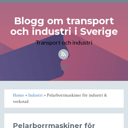
Blogg om transport
och industri i Sverige
Transport och industri
Toggle
navigation
Home
»
Industri
» Pelarborrmaskiner för industri &
verkstad
Pelarborrmaskiner för