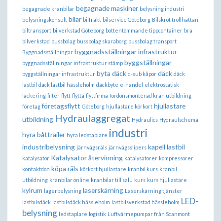
begagnade maskiner
begagnade kranbilar
belysning industri
bilar
belysningskonsult
bilfrakt
bilservice Göteborg
Bilskrot trollhättan
biltransport
bilverkstad Göteborg
bottentömmande tippcontainer
bra
bilverkstad
bussbolag
bussbolag skaraborg
bussbolag transport
byggnadsställningar infrastruktur
Byggnadsställningar
byggställningar
byggnadsställningar infrastruktur stämp
byta däck
däck
byggställningar infrastruktur
d-sub kåpor
däck
lastbil
däck lastbil hässleholm
däckbyte
e-handel
elektrostatisk
lackering
filter
flytt
flytta
flyttfirma
fordonsmonterad kran utbildning
företagsflytt
hjullastare
företag
Göteborg
hjullastare körkort
Hydraulaggregat
utbildning
Hydraulics
Hydraulschema
industri
hyra båttrailer
hyra ledstaplare
industribelysning
kapell lastbil
järnvägsräls
järnvägsslipers
Katalysator återvinning
katalysator
katalysatorer
kompressorer
köpa räls
kontaktdon
körkort hjullastare
kranbil kurs
kranbil
utbildning
kranbilar online
kranbilar till salu
kurs
kurs hjullastare
kylrum
laserskärning
lagerbelysning
Laserskärning tjänster
LED-
lastbilsdäck
lastbilsdäck hässleholm
lastbilsverkstad hässleholm
belysning
ledstaplare
logistik
Luftvärmepumpar från Scanmont